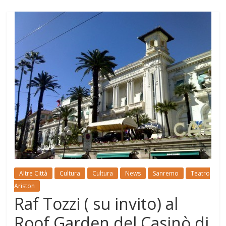
Altre Città
Cultura
Cultura
News
Sanremo
Teatro
Ariston
Raf Tozzi ( su invito) al
Roof Garden del Casinò di