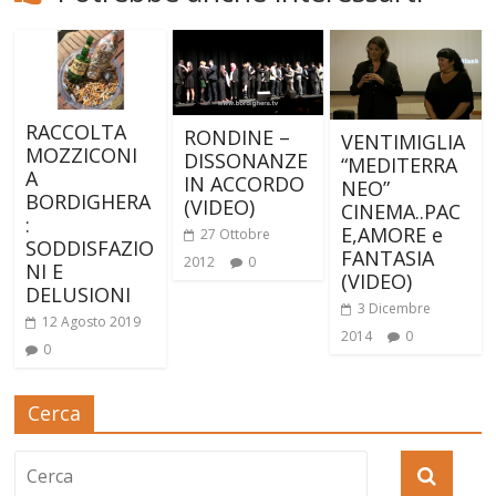
RACCOLTA
RONDINE –
VENTIMIGLIA
MOZZICONI
DISSONANZE
“MEDITERRA
A
IN ACCORDO
NEO”
BORDIGHERA
(VIDEO)
CINEMA..PAC
:
E,AMORE e
27 Ottobre
SODDISFAZIO
FANTASIA
2012
0
NI E
(VIDEO)
DELUSIONI
3 Dicembre
12 Agosto 2019
2014
0
0
Cerca