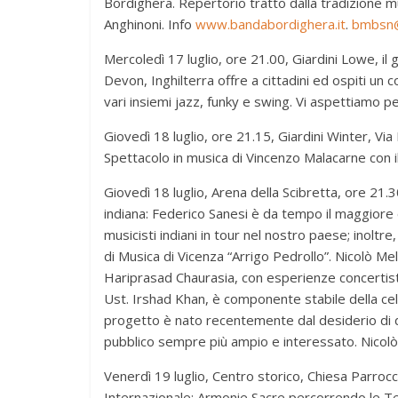
Bordighera. Repertorio tratto dalla tradizione mus
Anghinoni. Info
www.bandabordighera.it
.
bmbsn@
Mercoledì 17 luglio, ore 21.00, Giardini Lowe, i
Devon, Inghilterra offre a cittadini ed ospiti un
vari insiemi jazz, funky e swing. Vi aspettiamo p
Giovedì 18 luglio, ore 21.15, Giardini Winter, Via
Spettacolo in musica di Vincenzo Malacarne con 
Giovedì 18 luglio, Arena della Scibretta, ore 21.
indiana: Federico Sanesi è da tempo il maggiore es
musicisti indiani in tour nel nostro paese; inoltr
di Musica di Vicenza “Arrigo Pedrollo”. Nicolò Meloc
Hariprasad Chaurasia, con esperienze concertistiche
Ust. Irshad Khan, è componente stabile della celeb
progetto è nato recentemente dal desiderio di di
pubblico sempre più ampio e interessato. Nicolò M
Venerdì 19 luglio, Centro storico, Chiesa Parrocc
Internazionale: Armonie Sacre percorrendo le Ter