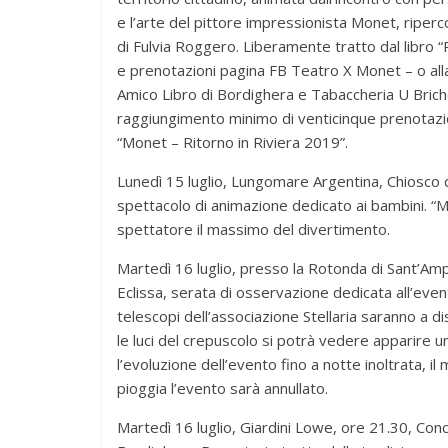
e l’arte del pittore impressionista Monet, riperco
di Fulvia Roggero. Liberamente tratto dal libro “P
e prenotazioni pagina FB Teatro X Monet – o all
Amico Libro di Bordighera e Tabaccheria U Briche
raggiungimento minimo di venticinque prenotazi
“Monet – Ritorno in Riviera 2019”.
Lunedì 15 luglio, Lungomare Argentina, Chiosco d
spettacolo di animazione dedicato ai bambini. “M
spettatore il massimo del divertimento.
Martedì 16 luglio, presso la Rotonda di Sant’Ampel
Eclissa, serata di osservazione dedicata all’even
telescopi dell’associazione Stellaria saranno a di
le luci del crepuscolo si potrà vedere apparire u
l’evoluzione dell’evento fino a notte inoltrata, il
pioggia l’evento sarà annullato.
Martedì 16 luglio, Giardini Lowe, ore 21.30, Conc