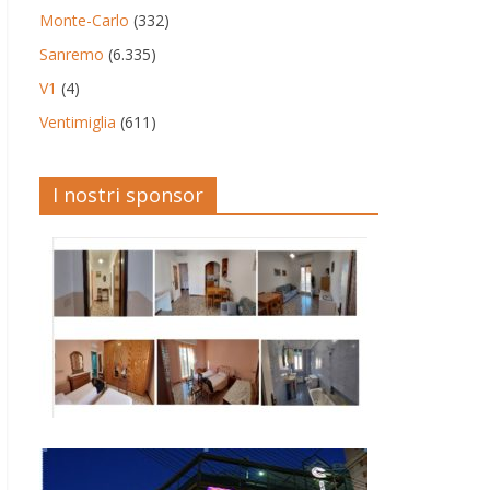
Monte-Carlo
(332)
Sanremo
(6.335)
V1
(4)
Ventimiglia
(611)
I nostri sponsor