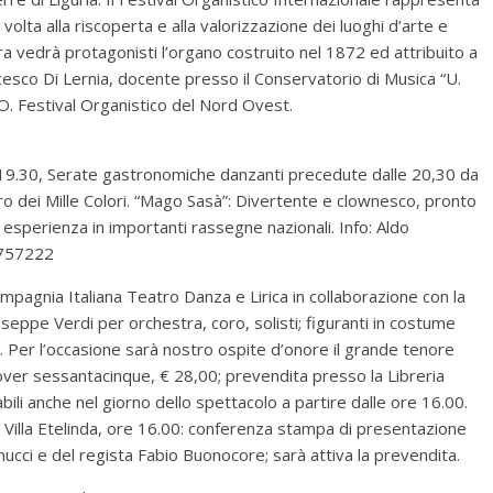
olta alla riscoperta e alla valorizzazione dei luoghi d’arte e
era vedrà protagonisti l’organo costruito nel 1872 ed attribuito a
ncesco Di Lernia, docente presso il Conservatorio di Musica “U.
N.O. Festival Organistico del Nord Ovest.
e 19.30, Serate gastronomiche danzanti precedute dalle 20,30 da
atro dei Mille Colori. “Mago Sasà”: Divertente e clownesco, pronto
 esperienza in importanti rassegne nazionali. Info: Aldo
7757222
mpagnia Italiana Teatro Danza e Lirica in collaborazione con la
seppe Verdi per orchestra, coro, solisti; figuranti in costume
a. Per l’occasione sarà nostro ospite d’onore il grande tenore
; over sessantacinque, € 28,00; prevendita presso la Libreria
li anche nel giorno dello spettacolo a partire dalle ore 16.00.
 Villa Etelinda, ore 16.00: conferenza stampa di presentazione
nucci e del regista Fabio Buonocore; sarà attiva la prevendita.