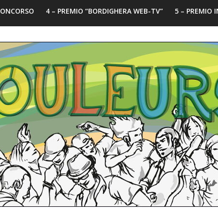
 CONCORSO
4 – PREMIO “BORDIGHERA WEB-TV”
5 – PREMIO 