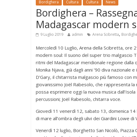
Bordighera
Cultura
Cultura
News
Bordighera – Rassegna
Madagascar modern s
,
9 Luglio 2019
admin
Arena Scibretta
Bordigh
Mercoledì 10 Luglio, Arena della Scibretta, or
modern soul: Il suono del super trio malgascio To
ritmi del Madagascar meridionale regione dalla 
Monika Njava, già dagli anni ’90 diva nazionale e 
D’Gary, il chitarrista malgascio più famoso con mo
giovanissimo Joël Rabesolo, che rappresenta la n
possa esprimere oggi la nuova musica dall’Isola 
percussioni; Joël Rabesolo, chitarra voce.
Giovedì 11 venerdì 12, sabato 13, domenica 14 lu
di mare all’ombra degli ulivi dei Giardini Lowe d
Venerdì 12 luglio, Borghetto San Nicolò, Piazza 