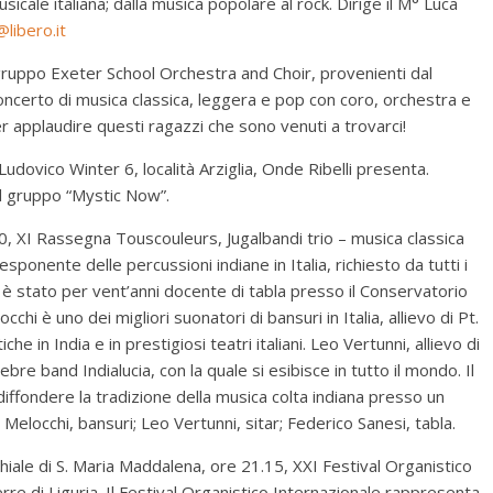
icale italiana; dalla musica popolare al rock. Dirige il M° Luca
libero.it
l gruppo Exeter School Orchestra and Choir, provenienti dal
 concerto di musica classica, leggera e pop con coro, orchestra e
er applaudire questi ragazzi che sono venuti a trovarci!
 Ludovico Winter 6, località Arziglia, Onde Ribelli presenta.
il gruppo “Mystic Now”.
30, XI Rassegna Touscouleurs, Jugalbandi trio – musica classica
ponente delle percussioni indiane in Italia, richiesto da tutti i
e, è stato per vent’anni docente di tabla presso il Conservatorio
chi è uno dei migliori suonatori di bansuri in Italia, allievo di Pt.
 in India e in prestigiosi teatri italiani. Leo Vertunni, allievo di
re band Indialucia, con la quale si esibisce in tutto il mondo. Il
ffondere la tradizione della musica colta indiana presso un
elocchi, bansuri; Leo Vertunni, sitar; Federico Sanesi, tabla.
hiale di S. Maria Maddalena, ore 21.15, XXI Festival Organistico
re di Liguria. Il Festival Organistico Internazionale rappresenta