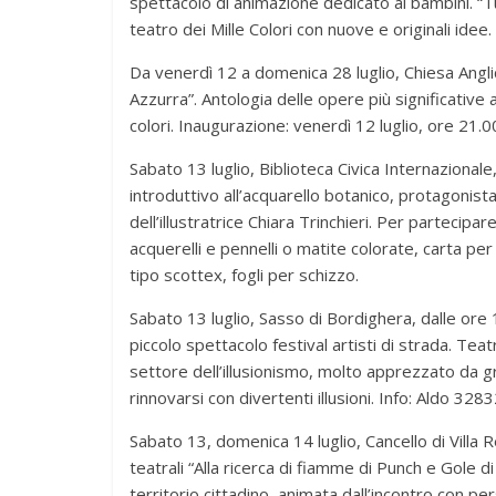
spettacolo di animazione dedicato ai bambini. “Tu
teatro dei Mille Colori con nuove e originali idee.
Da venerdì 12 a domenica 28 luglio, Chiesa Angli
Azzurra”. Antologia delle opere più significativ
colori. Inaugurazione: venerdì 12 luglio, ore 21.00.
Sabato 13 luglio, Biblioteca Civica Internazionale
introduttivo all’acquarello botanico, protagonista
dell’illustratrice Chiara Trinchieri. Per parteci
acquerelli e pennelli o matite colorate, carta per 
tipo scottex, fogli per schizzo.
Sabato 13 luglio, Sasso di Bordighera, dalle or
piccolo spettacolo festival artisti di strada. Tea
settore dell’illusionismo, molto apprezzato da g
rinnovarsi con divertenti illusioni. Info: Aldo
Sabato 13, domenica 14 luglio, Cancello di Vill
teatrali “Alla ricerca di fiamme di Punch e Gole 
territorio cittadino, animata dall’incontro con pe