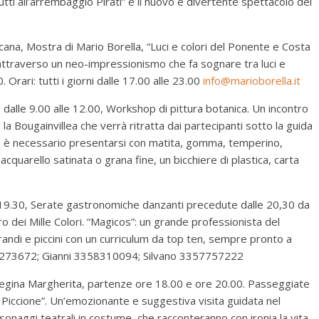
tti all’arrembaggio Pirati” è il nuovo e divertente spettacolo del
cana, Mostra di Mario Borella, “Luci e colori del Ponente e Costa
e attraverso un neo-impressionismo che fa sognare tra luci e
 Orari: tutti i giorni dalle 17.00 alle 23.00
info@marioborella.it
, dalle 9.00 alle 12.00, Workshop di pittura botanica. Un incontro
 la Bougainvillea che verrà ritratta dai partecipanti sotto la guida
pare è necessario presentarsi con matita, gomma, temperino,
acquarello satinata o grana fine, un bicchiere di plastica, carta
e 19.30, Serate gastronomiche danzanti precedute dalle 20,30 da
tro dei Mille Colori. “Magicos”: un grande professionista del
randi e piccini con un curriculum da top ten, sempre pronto a
 3283273672; Gianni 3358310094; Silvano 3357757222
a Regina Margherita, partenze ore 18.00 e ore 20.00. Passeggiate
di Piccione”. Un’emozionante e suggestiva visita guidata nel
rsonaggi teatrali in costume, che racconteranno con ironia la vita