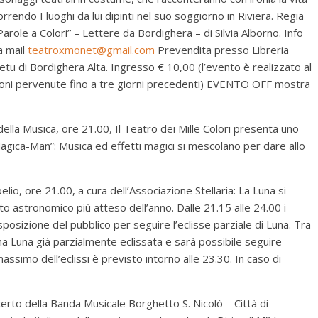
rrendo I luoghi da lui dipinti nel suo soggiorno in Riviera. Regia
arole a Colori” – Lettere da Bordighera – di Silvia Alborno. Info
a mail
teatroxmonet@gmail.com
Prevendita presso Libreria
tu di Bordighera Alta. Ingresso € 10,00 (l’evento è realizzato al
oni pervenute fino a tre giorni precedenti) EVENTO OFF mostra
ella Musica, ore 21.00, Il Teatro dei Mille Colori presenta uno
agica-Man”: Musica ed effetti magici si mescolano per dare allo
io, ore 21.00, a cura dell’Associazione Stellaria: La Luna si
to astronomico più atteso dell’anno. Dalle 21.15 alle 24.00 i
sposizione del pubblico per seguire l’eclisse parziale di Luna. Tra
na Luna già parzialmente eclissata e sarà possibile seguire
 massimo dell’eclissi è previsto intorno alle 23.30. In caso di
erto della Banda Musicale Borghetto S. Nicolò – Città di