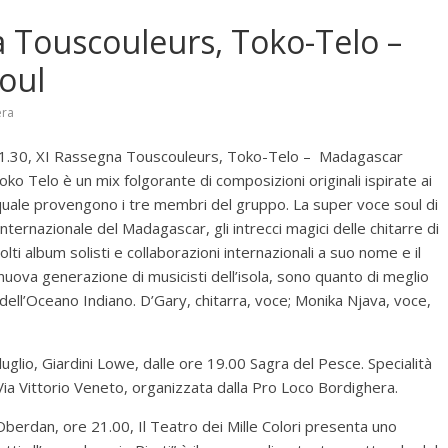
 Touscouleurs, Toko-Telo –
oul
era
e 21.30, XI Rassegna Touscouleurs, Toko-Telo – Madagascar
ko Telo è un mix folgorante di composizioni originali ispirate ai
quale provengono i tre membri del gruppo. La super voce soul di
internazionale del Madagascar, gli intrecci magici delle chitarre di
lti album solisti e collaborazioni internazionali a suo nome e il
uova generazione di musicisti dell’isola, sono quanto di meglio
dell’Oceano Indiano. D’Gary, chitarra, voce; Monika Njava, voce,
glio, Giardini Lowe, dalle ore 19.00 Sagra del Pesce. Specialità
i Via Vittorio Veneto, organizzata dalla Pro Loco Bordighera.
Oberdan, ore 21.00, Il Teatro dei Mille Colori presenta uno