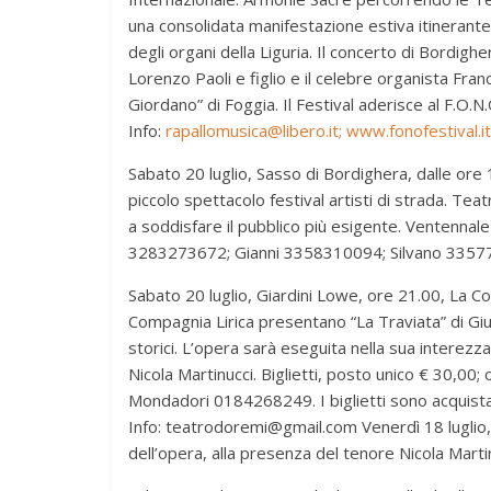
una consolidata manifestazione estiva itinerante v
degli organi della Liguria. Il concerto di Bordigh
Lorenzo Paoli e figlio e il celebre organista Fra
Giordano” di Foggia. Il Festival aderisce al F.O.
Info:
rapallomusica@libero.it;
www.fonofestival.it
Sabato 20 luglio, Sasso di Bordighera, dalle or
piccolo spettacolo festival artisti di strada. Te
a soddisfare il pubblico più esigente. Ventennale
3283273672; Gianni 3358310094; Silvano 335
Sabato 20 luglio, Giardini Lowe, ore 21.00, La Co
Compagnia Lirica presentano “La Traviata” di Giu
storici. L’opera sarà eseguita nella sua interezz
Nicola Martinucci. Biglietti, posto unico € 30,00
Mondadori 0184268249. I biglietti sono acquistabi
Info: teatrodoremi@gmail.com Venerdì 18 luglio,
dell’opera, alla presenza del tenore Nicola Marti