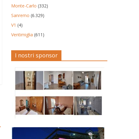
Monte-Carlo
(332)
Sanremo
(6.329)
V1
(4)
Ventimiglia
(611)
I nostri sponsor
→