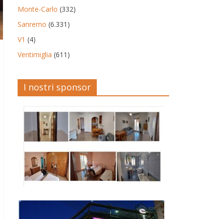
Monte-Carlo
(332)
Sanremo
(6.331)
V1
(4)
Ventimiglia
(611)
I nostri sponsor