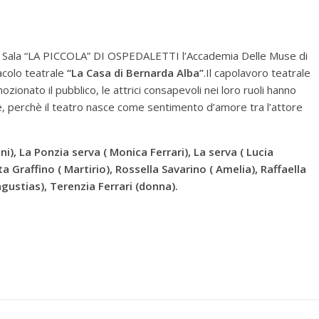
la Sala “LA PICCOLA” DI OSPEDALETTI l’Accademia Delle Muse di
acolo teatrale
“La Casa di Bernarda Alba”
.Il capolavoro teatrale
zionato il pubblico, le attrici consapevoli nei loro ruoli hanno
, perchè il teatro nasce come sentimento d’amore tra l’attore
ni), La Ponzia serva ( Monica Ferrari), La serva ( Lucia
ta Graffino ( Martirio), Rossella Savarino ( Amelia), Raffaella
ustias), Terenzia Ferrari (donna).