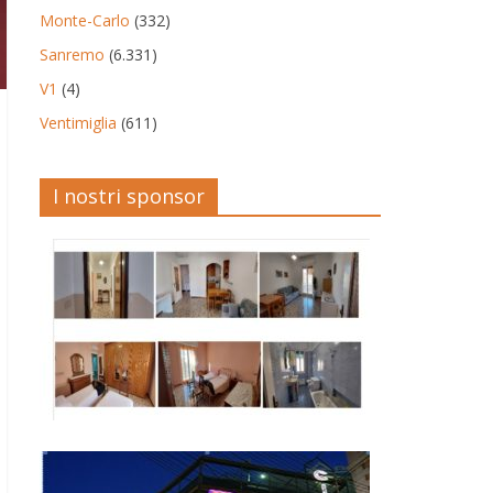
Monte-Carlo
(332)
Sanremo
(6.331)
V1
(4)
Ventimiglia
(611)
I nostri sponsor