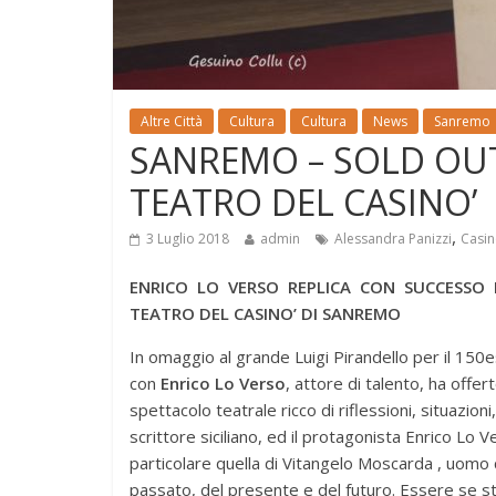
Altre Città
Cultura
Cultura
News
Sanremo
SANREMO – SOLD OUT
TEATRO DEL CASINO’
,
3 Luglio 2018
admin
Alessandra Panizzi
Casi
ENRICO LO VERSO REPLICA CON SUCCESSO 
TEATRO DEL CASINO’ DI SANREMO
In omaggio al grande Luigi Pirandello per il 150e
con
Enrico Lo Verso
, attore di talento, ha offe
spettacolo teatrale ricco di riflessioni, situazion
scrittore siciliano, ed il protagonista Enrico Lo 
particolare quella di Vitangelo Moscarda , uomo c
passato, del presente e del futuro. Essere se st