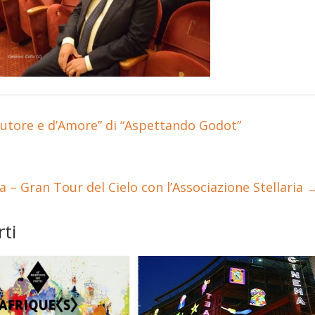
Autore e d’Amore” di “Aspettando Godot”
 – Gran Tour del Cielo con l’Associazione Stellaria
ti