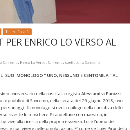
Teatro Casinò
 PER ENRICO LO VERSO AL
,
,
,
no Sanremo
Enrico Lo Verso
Sanremo
spettacoli a Sanremo
IL SUO MONOLOGO ” UNO, NESSUNO E CENTOMILA ” AL
simo anniversario della nascita la regista
Alessandra Panizzi
rto al pubblico di Sanremo, nella serata del 26 giugno 2018, uno
i, personaggi. Il monologo si rivela epilogo della narrativa dello
Verso riveste le maschere Pirandelliane con maestria, in
he vive alla ricerca della propria essenza. Lui è l’uomo del
essi e non vivere nelle omologazioni. E’ come se Luigi Pirandello