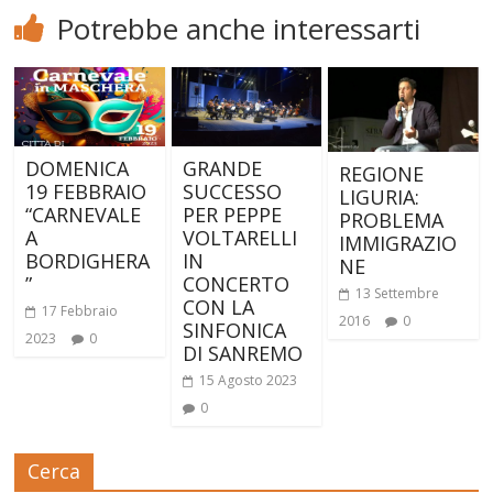
Potrebbe anche interessarti
DOMENICA
GRANDE
REGIONE
19 FEBBRAIO
SUCCESSO
LIGURIA:
“CARNEVALE
PER PEPPE
PROBLEMA
A
VOLTARELLI
IMMIGRAZIO
BORDIGHERA
IN
NE
”
CONCERTO
13 Settembre
CON LA
17 Febbraio
2016
0
SINFONICA
2023
0
DI SANREMO
15 Agosto 2023
0
Cerca