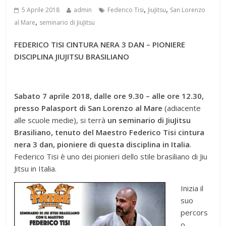
,
,
5 Aprile 2018
admin
Federico Tisi
JiuJitsu
San Lorenzo
,
al Mare
seminario di JiuJitsu
FEDERICO TISI CINTURA NERA 3 DAN – PIONIERE
DISCIPLINA JIUJITSU BRASILIANO
Sabato 7 aprile 2018, dalle ore 9.30 – alle ore 12.30,
presso Palasport di San Lorenzo al Mare
(adiacente
alle scuole medie), si terrà
un seminario di JiuJitsu
Brasiliano, tenuto del Maestro
Federico Tisi
cintura
nera 3 dan, pioniere di questa disciplina in Italia
.
Federico Tisi è uno dei pionieri dello stile brasiliano di Jiu
Jitsu in Italia.
Inizia il
suo
percors
o