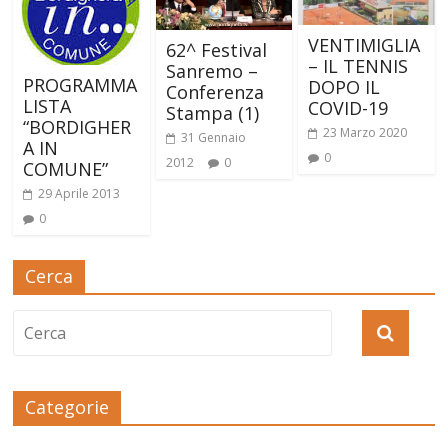
VENTIMIGLIA
62^ Festival
– IL TENNIS
Sanremo –
PROGRAMMA
DOPO IL
Conferenza
LISTA
COVID-19
Stampa (1)
“BORDIGHER
23 Marzo 2020
31 Gennaio
A IN
0
2012
0
COMUNE”
29 Aprile 2013
0
Cerca
Categorie