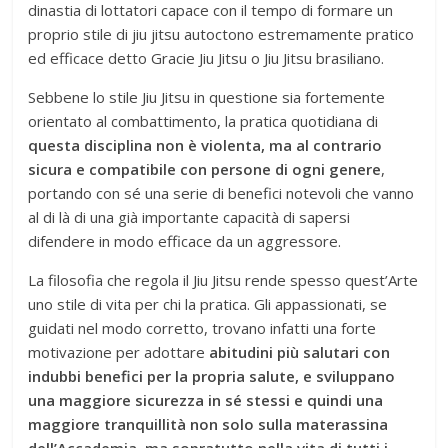
dinastia di lottatori capace con il tempo di formare un
proprio stile di jiu jitsu autoctono estremamente pratico
ed efficace detto Gracie Jiu Jitsu o Jiu Jitsu brasiliano.
Sebbene lo stile Jiu Jitsu in questione sia fortemente
orientato al combattimento, la pratica quotidiana di
questa disciplina non è violenta, ma al contrario
sicura e compatibile con persone di ogni genere
,
portando con sé una serie di benefici notevoli che vanno
al di là di una già importante capacità di sapersi
difendere in modo efficace da un aggressore.
La filosofia che regola il Jiu Jitsu rende spesso quest’Arte
uno stile di vita per chi la pratica. Gli appassionati, se
guidati nel modo corretto, trovano infatti una forte
motivazione per adottare
abitudini più salutari con
indubbi benefici per la propria salute, e sviluppano
una maggiore sicurezza in sé stessi e quindi una
maggiore tranquillità non solo sulla materassina
dell’Accademia, ma sopratutto nella vita di tutti i