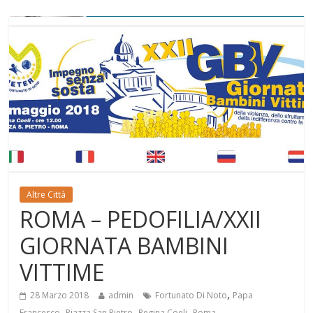
Altre Città
ROMA – PEDOFILIA/XXII
GIORNATA BAMBINI
VITTIME
,
28 Marzo 2018
admin
Fortunato Di Noto
Papa
,
,
,
Francesco
Piazza San Pietro
Regina Coeli
Roma