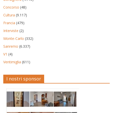
Concorso
(48)
Cultura
(9.117)
Francia
(479)
Interviste
(2)
Monte-Carlo
(332)
Sanremo
(6.337)
V1
(4)
Ventimiglia
(611)
I nostri sponsor