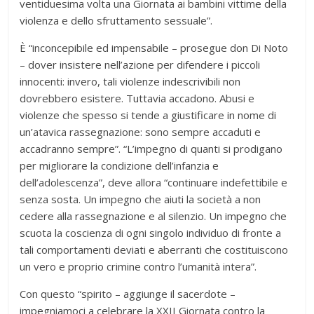
ventiduesima volta una Giornata ai bambini vittime della
violenza e dello sfrut­tamento sessuale”.
È “inconcepibile ed impensabile – prosegue don Di Noto
– dover insistere nell’azione per difendere i piccoli
innocenti: invero, tali violenze indescrivibili non
dovrebbero esistere. Tuttavia accadono. Abusi e
violenze che spesso si tende a giustificare in nome di
un’atavica rassegnazione: sono sempre accaduti e
accadranno sempre”. “L’impegno di quanti si prodigano
per migliorare la condizione dell’infanzia e
dell’adolescenza”, deve allora “continuare indefettibile e
senza sosta. Un impegno che aiuti la società a non
cedere alla rassegnazione e al silenzio. Un impegno che
scuota la co­scienza di ogni singolo individuo di fronte a
tali comportamenti deviati e aberranti che costituiscono
un vero e proprio crimine contro l’umanità intera”.
Con questo “spirito – aggiunge il sacerdote –
impegniamoci a celebrare la XXII Giornata contro la