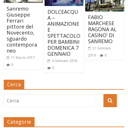
Sanremo
DOLCEACQU
Giuseppe
FABIO
A –
Ferrari
MARCHESE
ANIMAZIONE
pittore del
RAGONA AL
E
Novecento,
CASINO’ DI
SPETTACOLO
sguardo
SANREMO
PER BAMBINI
contempora
DOMENICA 7
21 Gennaio
neo
GENNAIO
2019
0
11 Marzo 2017
4 Gennaio 2018
0
0
Cerca
Categorie