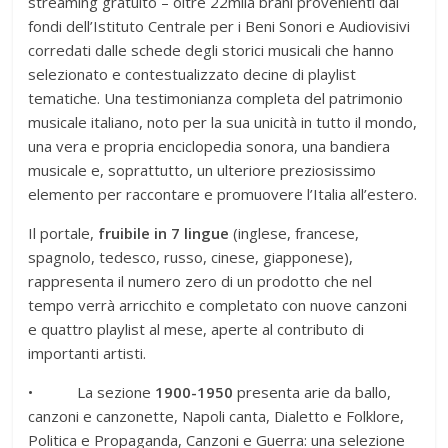
streaming gratuito – oltre 22mila brani provenienti dai
fondi dell’Istituto Centrale per i Beni Sonori e Audiovisivi
corredati dalle schede degli storici musicali che hanno
selezionato e contestualizzato decine di playlist
tematiche. Una testimonianza completa del patrimonio
musicale italiano, noto per la sua unicità in tutto il mondo,
una vera e propria enciclopedia sonora, una bandiera
musicale e, soprattutto, un ulteriore preziosissimo
elemento per raccontare e promuovere l’Italia all’estero.
Il portale,
fruibile in 7 lingue
(inglese, francese,
spagnolo, tedesco, russo, cinese, giapponese),
rappresenta il numero zero di un prodotto che nel
tempo verrà arricchito e completato con nuove canzoni
e quattro playlist al mese, aperte al contributo di
importanti artisti.
• La sezione
1900-1950
presenta arie da ballo,
canzoni e canzonette, Napoli canta, Dialetto e Folklore,
Politica e Propaganda, Canzoni e Guerra: una selezione