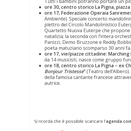
Tutti i bambini potranno portare un pic
ore 30, centro storico La Pigna, piazz
ore 17, Federazione Operaia Sanremes
Ambiente). Speciale concerto mandolinist
plettro del Circolo Mandolinistico Euterpe
Quartetto Nuova Euterpe che propone un
natalizia; la seconda con l’intera orche
Panizzi, Demo Bruzzone e Reddy Bobbio. 
poeta matuziano scomparso 30 anni fa.
ore 17, vie/piazze cittadine: Marching
da 14 musicisti, nasce come gruppo funk
ore 18, centro storico La Pigna – ex Ch
Bonjour Tristesse
”
(Teatro dell’Albero). 
della famosa cantante francese attraverso
autrice.
Si ricorda che è possibile scaricare l’
agenda com