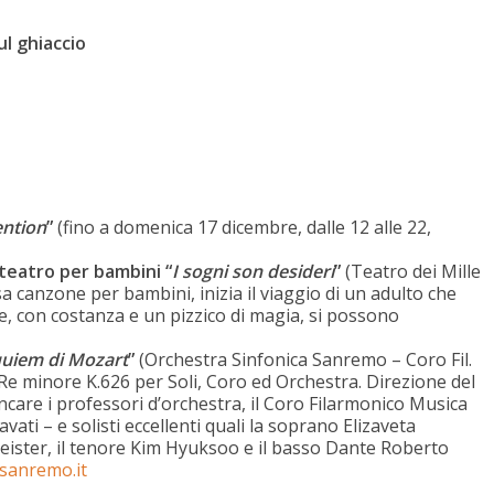
ul ghiaccio
ntion
”
(fino a domenica 17 dicembre, dalle 12 alle 22,
 teatro per bambini “
I sogni son desideri
”
(Teatro dei Mille
sa canzone per bambini, inizia il viaggio di un adulto che
e, con costanza e un pizzico di magia, si possono
uiem di Mozart
”
(Orchestra Sinfonica Sanremo – Coro Fil.
 minore K.626 per Soli, Coro ed Orchestra. Direzione del
care i professori d’orchestra, il Coro Filarmonico Musica
ti – e solisti eccellenti quali la soprano Elizaveta
eister, il tenore Kim Hyuksoo e il basso Dante Roberto
asanremo.it