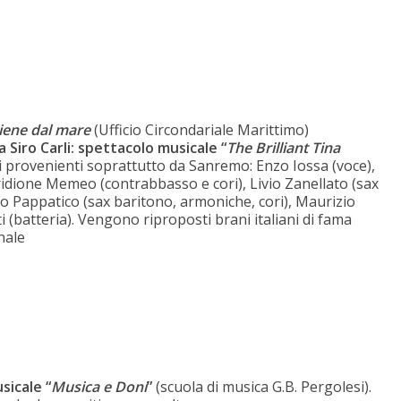
iene dal mare
(Ufficio Circondariale Marittimo)
 Siro Carli: spettacolo musicale “
The Brilliant Tina
i provenienti soprattutto da Sanremo: Enzo Iossa (voce),
iridione Memeo (contrabbasso e cori), Livio Zanellato (sax
o Pappatico (sax baritono, armoniche, cori), Maurizio
i (batteria). Vengono riproposti brani italiani di fama
nale
sicale “
Musica e Doni
”
(scuola di musica G.B. Pergolesi).