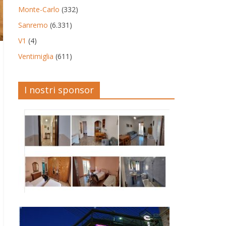
Monte-Carlo
(332)
Sanremo
(6.331)
V1
(4)
Ventimiglia
(611)
I nostri sponsor