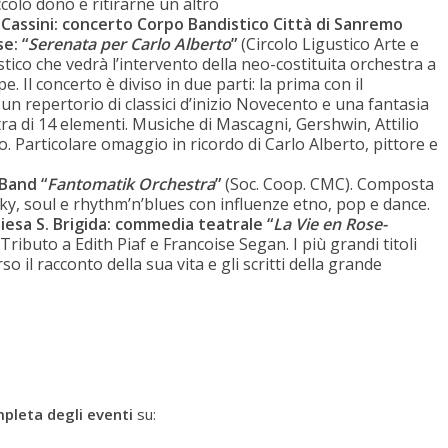
colo dono e ritirarne un altro
a Cassini: concerto Corpo Bandistico Città di Sanremo
e: “
Serenata per Carlo Alberto
”
(Circolo Ligustico Arte e
ico che vedrà l’intervento della neo-costituita orchestra a
. Il concerto è diviso in due parti: la prima con il
 repertorio di classici d’inizio Novecento e una fantasia
stra di 14 elementi. Musiche di Mascagni, Gershwin, Attilio
Particolare omaggio in ricordo di Carlo Alberto, pittore e
 Band “
Fantomatik Orchestra
”
(Soc. Coop. CMC). Composta
y, soul e rhythm’n’blues con influenze etno, pop e dance.
iesa S. Brigida: commedia teatrale “
La Vie en Rose-
Tributo a Edith Piaf e Francoise Segan. I più grandi titoli
 il racconto della sua vita e gli scritti della grande
pleta
degli eventi
su: