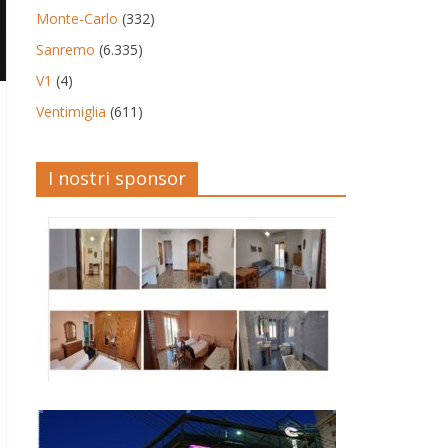
Monte-Carlo
(332)
Sanremo
(6.335)
V1
(4)
Ventimiglia
(611)
I nostri sponsor