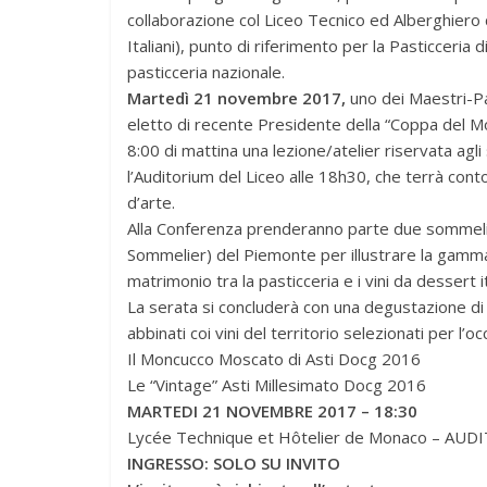
collaborazione col Liceo Tecnico ed Alberghiero di
Italiani), punto di riferimento per la Pasticceria d
pasticceria nazionale.
Martedì 21 novembre 2017,
uno dei Maestri-Pas
eletto di recente Presidente della “Coppa del Mo
8:00 di mattina una lezione/atelier riservata agl
l’Auditorium del Liceo alle 18h30, che terrà conto
d’arte.
Alla Conferenza prenderanno parte due sommelier 
Sommelier) del Piemonte per illustrare la gamma, 
matrimonio tra la pasticceria e i vini da dessert it
La serata si concluderà con una degustazione di
abbinati coi vini del territorio selezionati per l’o
Il Moncucco Moscato di Asti Docg 2016
Le “Vintage” Asti Millesimato Docg 2016
MARTEDI 21 NOVEMBRE 2017 – 18:30
Lycée Technique et Hôtelier de Monaco – AUD
INGRESSO: SOLO SU INVITO