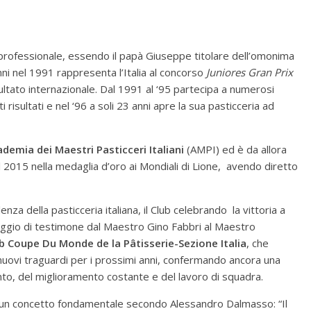
professionale, essendo il papà Giuseppe titolare dell’omonima
ni nel 1991 rappresenta l’Italia al concorso
Juniores Gran Prix
ltato internazionale. Dal 1991 al ‘95 partecipa a numerosi
risultati e nel ‘96 a soli 23 anni apre la sua pasticceria ad
demia dei Maestri Pasticceri Italiani
(AMPI) ed è da allora
l 2015 nella medaglia d’oro ai Mondiali di Lione, avendo diretto
nza della pasticceria italiana, il Club celebrando la vittoria a
saggio di testimone dal Maestro Gino Fabbri al Maestro
ub Coupe Du Monde de la Pâtisserie-Sezione Italia
, che
nuovi traguardi per i prossimi anni, confermando ancora una
nto, del miglioramento costante e del lavoro di squadra.
 su un concetto fondamentale secondo Alessandro Dalmasso: “Il