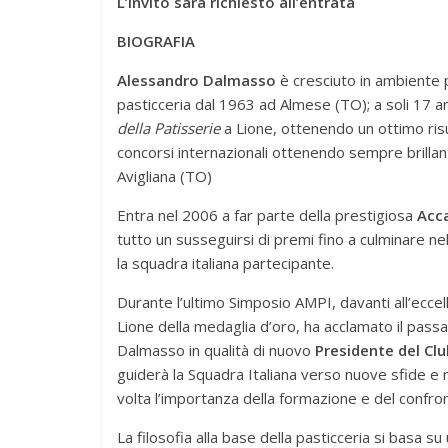
L’invito sarà richiesto all’entrata
BIOGRAFIA
Alessandro Dalmasso
è cresciuto in ambiente 
pasticceria dal 1963 ad Almese (TO); a soli 17 an
della Patisserie
a Lione, ottenendo un ottimo risu
concorsi internazionali ottenendo sempre brillanti 
Avigliana (TO)
Entra nel 2006 a far parte della prestigiosa
Acca
tutto un susseguirsi di premi fino a culminare ne
la squadra italiana partecipante.
Durante l’ultimo Simposio AMPI, davanti all’eccelle
Lione della medaglia d’oro, ha acclamato il pas
Dalmasso in qualità di nuovo
Presidente del Cl
guiderà la Squadra Italiana verso nuove sfide e 
volta l’importanza della formazione e del confro
La filosofia alla base della pasticceria si basa