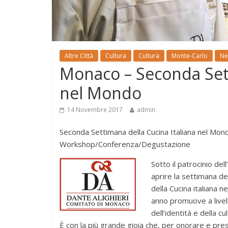
Altre Città
Cultura
Cultura
Monte-Carlo
Ne
Monaco – Seconda Sett
nel Mondo
14 Novembre 2017
admin
Seconda Settimana della Cucina Italiana nel Mon
Workshop/Conferenza/Degustazione
Sotto il patrocinio del
aprire la settimana de
della Cucina italiana
anno promuove a livello
dell’identità e della cul
È con la più grande gioia che, per onorare e prese