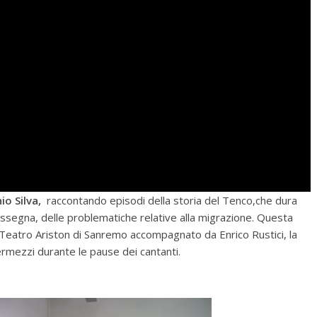
io Silva,
raccontando episodi della storia del Tenco,che dura
rassegna, delle problematiche relative alla migrazione. Questa
 Teatro Ariston di Sanremo accompagnato da Enrico Rustici, la
ermezzi durante le pause dei cantanti.