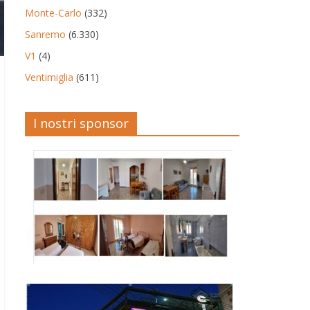
Monte-Carlo
(332)
Sanremo
(6.330)
V1
(4)
Ventimiglia
(611)
I nostri sponsor