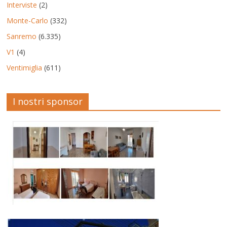
Interviste
(2)
Monte-Carlo
(332)
Sanremo
(6.335)
V1
(4)
Ventimiglia
(611)
I nostri sponsor