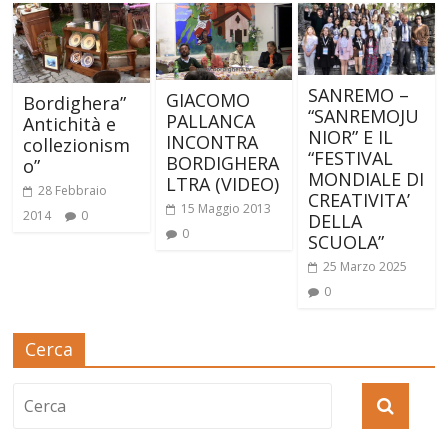
SANREMO –
GIACOMO
Bordighera”
“SANREMOJU
PALLANCA
Antichità e
NIOR” E IL
INCONTRA
collezionism
“FESTIVAL
BORDIGHERA
o”
MONDIALE DI
LTRA (VIDEO)
28 Febbraio
CREATIVITA’
15 Maggio 2013
2014
0
DELLA
0
SCUOLA”
25 Marzo 2025
0
Cerca