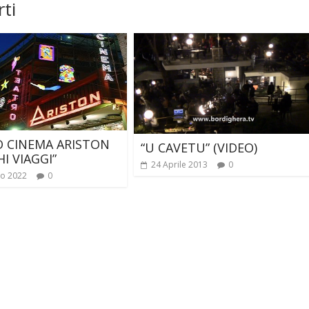
ti
 CINEMA ARISTON
“U CAVETU” (VIDEO)
I VIAGGI”
24 Aprile 2013
0
io 2022
0