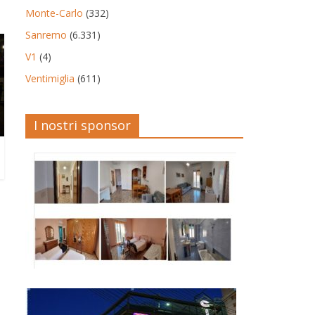
Monte-Carlo
(332)
Sanremo
(6.331)
V1
(4)
Ventimiglia
(611)
I nostri sponsor