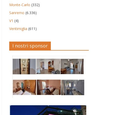
Monte-Carlo
(332)
Sanremo
(6.336)
V1
(4)
Ventimiglia
(611)
I nostri sponsor