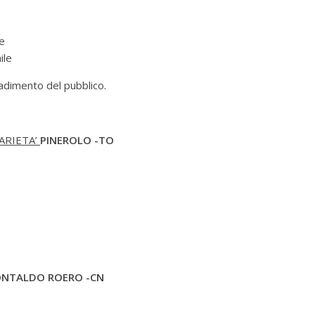
ne
ile
adimento del pubblico.
ARIETA’
PINEROLO -TO
NTALDO ROERO -CN