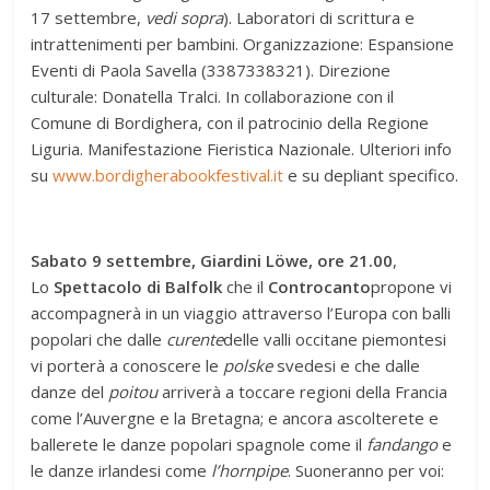
17 settembre,
vedi sopra
). Laboratori di scrittura e
intrattenimenti per bambini. Organizzazione: Espansione
Eventi di Paola Savella (3387338321). Direzione
culturale: Donatella Tralci. In collaborazione con il
Comune di Bordighera, con il patrocinio della Regione
Liguria. Manifestazione Fieristica Nazionale. Ulteriori info
su
www.bordigherabookfestival.it
e su depliant specifico.
Sabato 9 settembre, Giardini Löwe, ore 21.00
,
Lo
Spettacolo di Balfolk
che il
Controcanto
propone vi
accompagnerà in un viaggio attraverso l’Europa con balli
popolari che dalle
curente
delle valli occitane piemontesi
vi porterà a conoscere le
polske
svedesi e che dalle
danze del
poitou
arriverà a toccare regioni della Francia
come l’Auvergne e la Bretagna; e ancora ascolterete e
ballerete le danze popolari spagnole come il
fandango
e
le danze irlandesi come
l’hornpipe
. Suoneranno per voi: