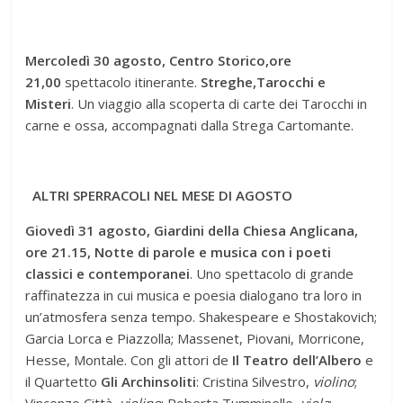
Mercoledì 30 agosto, Centro Storico,
ore
21,00
spettacolo itinerante.
Streghe,Tarocchi e
Misteri
. Un viaggio alla scoperta di carte dei Tarocchi in
carne e ossa, accompagnati dalla Strega Cartomante.
ALTRI SPERRACOLI NEL MESE DI AGOSTO
Giovedì 31 agosto, Giardini della Chiesa Anglicana,
ore 21.15, Notte di parole e musica con i poeti
classici e contemporanei
. Uno spettacolo di grande
raffinatezza in cui musica e poesia dialogano tra loro in
un’atmosfera senza tempo. Shakespeare e Shostakovich;
Garcia Lorca e Piazzolla; Massenet, Piovani, Morricone,
Hesse, Montale. Con gli attori de
Il Teatro dell’Albero
e
il Quartetto
Gli Archinsoliti
: Cristina Silvestro,
violino
;
Vincenzo Città,
violino
; Roberta Tumminello,
viola
;