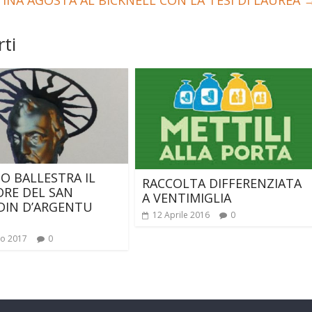
INA AGOSTA AL BICKNELL CON LA TESI DI LAUREA
ti
NO BALLESTRA IL
RACCOLTA DIFFERENZIATA
ORE DEL SAN
A VENTIMIGLIA
DIN D’ARGENTU
12 Aprile 2016
0
io 2017
0