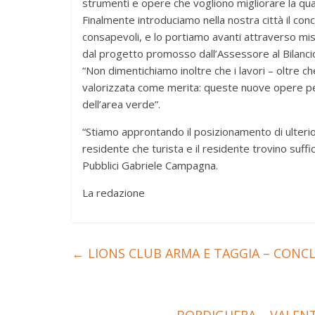
strumenti e opere che vogliono migliorare la qual
Finalmente introduciamo nella nostra città il conce
consapevoli, e lo portiamo avanti attraverso misu
dal progetto promosso dall’Assessore al Bilancio F
“Non dimentichiamo inoltre che i lavori – oltre 
valorizzata come merita: queste nuove opere per
dell’area verde”.
“Stiamo approntando il posizionamento di ulteriori r
residente che turista e il residente trovino suffi
Pubblici Gabriele Campagna.
La redazione
←
LIONS CLUB ARMA E TAGGIA – CONCL