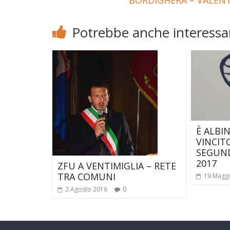
BORDIGHERA – VALENT
Potrebbe anche interessar
È ALBI
VINCIT
SEGUN
2017
ZFU A VENTIMIGLIA – RETE
TRA COMUNI
19 Magg
2 Agosto 2016
0