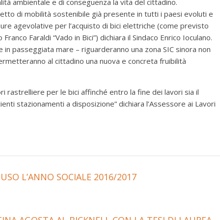
ità ambientale e di conseguenza la vita del cittadino.
tto di mobilità sostenibile già presente in tutti i paesi evoluti e
re agevolative per l’acquisto di bici elettriche (come previsto
ranco Faraldi “Vado in Bici”) dichiara il Sindaco Enrico Ioculano.
che in passeggiata mare – riguarderanno una zona SIC sinora non
metteranno al cittadino una nuova e concreta fruibilità
astrelliere per le bici affinché entro la fine dei lavori sia il
cienti stazionamenti a disposizione” dichiara l’Assessore ai Lavori
USO L’ANNO SOCIALE 2016/2017