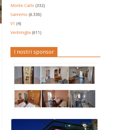
Monte-Carlo
(332)
Sanremo
(6.330)
V1
(4)
Ventimiglia
(611)
I nostri sponsor