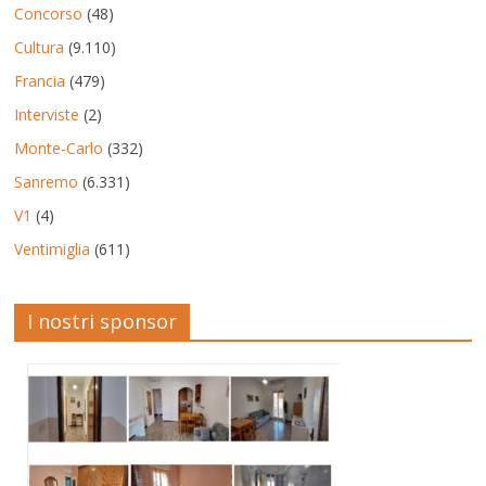
Concorso
(48)
Cultura
(9.110)
Francia
(479)
Interviste
(2)
Monte-Carlo
(332)
Sanremo
(6.331)
V1
(4)
Ventimiglia
(611)
I nostri sponsor