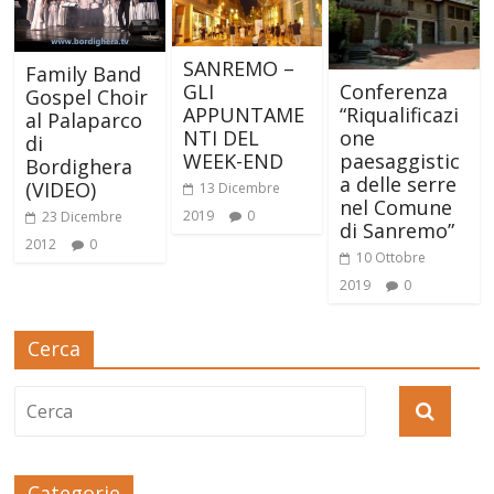
SANREMO –
Family Band
GLI
Conferenza
Gospel Choir
APPUNTAME
“Riqualificazi
al Palaparco
NTI DEL
one
di
WEEK-END
paesaggistic
Bordighera
a delle serre
(VIDEO)
13 Dicembre
nel Comune
2019
0
23 Dicembre
di Sanremo”
2012
0
10 Ottobre
2019
0
Cerca
Categorie