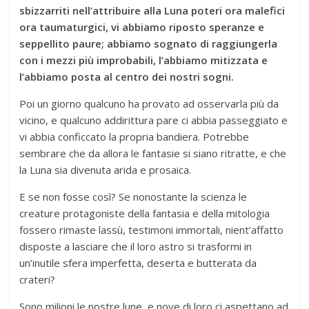
sbizzarriti nell’attribuire alla Luna poteri ora malefici
ora taumaturgici, vi abbiamo riposto speranze e
seppellito paure; abbiamo sognato di raggiungerla
con i mezzi più improbabili, l’abbiamo mitizzata e
l’abbiamo posta al centro dei nostri sogni.
Poi un giorno qualcuno ha provato ad osservarla più da
vicino, e qualcuno addirittura pare ci abbia passeggiato e
vi abbia conficcato la propria bandiera. Potrebbe
sembrare che da allora le fantasie si siano ritratte, e che
la Luna sia divenuta arida e prosaica.
E se non fosse così? Se nonostante la scienza le
creature protagoniste della fantasia e della mitologia
fossero rimaste lassù, testimoni immortali, nient’affatto
disposte a lasciare che il loro astro si trasformi in
un’inutile sfera imperfetta, deserta e butterata da
crateri?
Sono milioni le nostre lune, e nove di loro ci aspettano ad