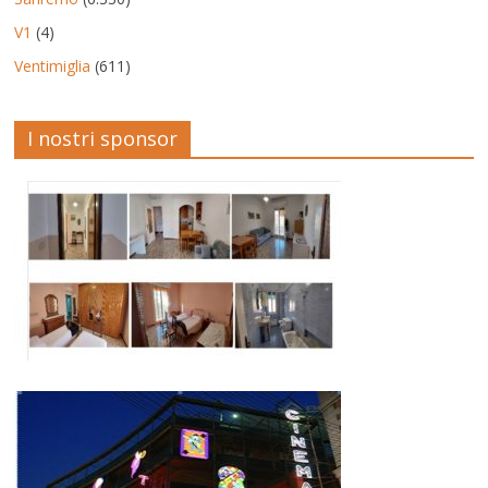
V1
(4)
Ventimiglia
(611)
I nostri sponsor