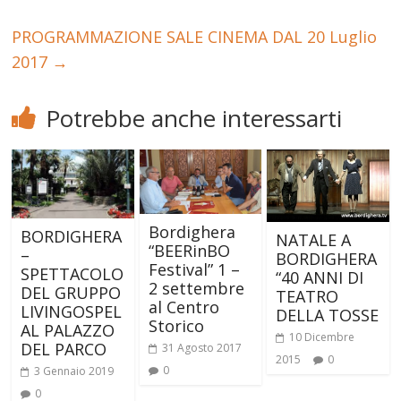
PROGRAMMAZIONE SALE CINEMA DAL 20 Luglio
2017
→
Potrebbe anche interessarti
Bordighera
BORDIGHERA
NATALE A
“BEERinBO
–
BORDIGHERA
Festival” 1 –
SPETTACOLO
“40 ANNI DI
2 settembre
DEL GRUPPO
TEATRO
al Centro
LIVINGOSPEL
DELLA TOSSE
Storico
AL PALAZZO
10 Dicembre
DEL PARCO
31 Agosto 2017
2015
0
0
3 Gennaio 2019
0