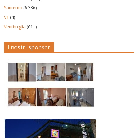
Sanremo
(6.336)
V1
(4)
Ventimiglia
(611)
I nostri sponsor