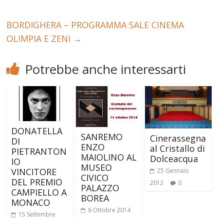
BORDIGHERA – PROGRAMMA SALE CINEMA
OLIMPIA E ZENI
→
Potrebbe anche interessarti
DONATELLA
SANREMO
Cinerassegna
DI
ENZO
al Cristallo di
PIETRANTON
MAIOLINO AL
Dolceacqua
IO
MUSEO
VINCITORE
25 Gennaio
CIVICO
DEL PREMIO
2012
0
PALAZZO
CAMPIELLO A
BOREA
MONACO
6 Ottobre 2014
15 Settembre