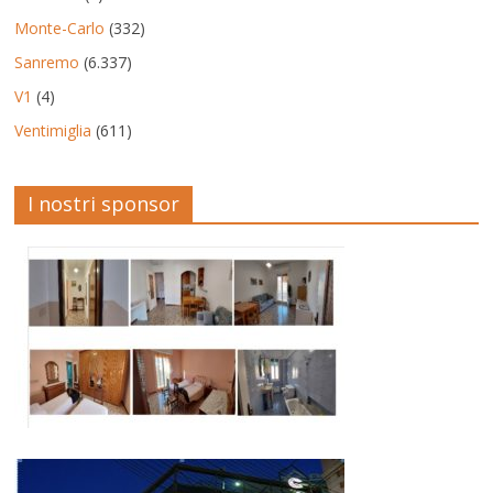
Monte-Carlo
(332)
Sanremo
(6.337)
V1
(4)
Ventimiglia
(611)
I nostri sponsor