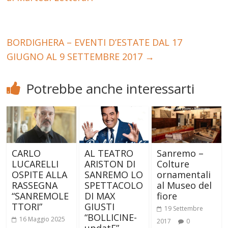
BORDIGHERA – EVENTI D’ESTATE DAL 17
GIUGNO AL 9 SETTEMBRE 2017
→
Potrebbe anche interessarti
CARLO
AL TEATRO
Sanremo –
LUCARELLI
ARISTON DI
Colture
OSPITE ALLA
SANREMO LO
ornamentali
RASSEGNA
SPETTACOLO
al Museo del
“SANREMOLE
DI MAX
fiore
TTORI”
GIUSTI
19 Settembre
“BOLLICINE-
16 Maggio 2025
2017
0
updatE”