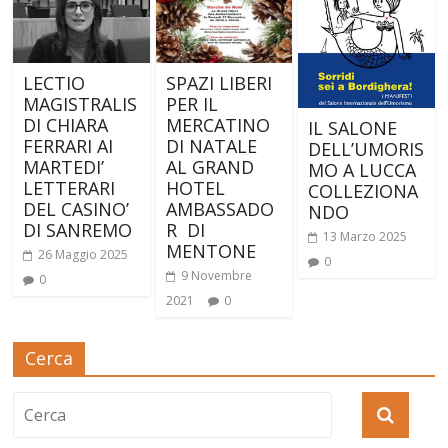
LECTIO
SPAZI LIBERI
MAGISTRALIS
PER IL
DI CHIARA
MERCATINO
IL SALONE
FERRARI AI
DI NATALE
DELL’UMORIS
MARTEDI’
AL GRAND
MO A LUCCA
LETTERARI
HOTEL
COLLEZIONA
DEL CASINO’
AMBASSADO
NDO
DI SANREMO
R DI
13 Marzo 2025
MENTONE
26 Maggio 2025
0
9 Novembre
0
2021
0
Cerca