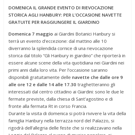
DOMENICA IL GRANDE EVENTO DI RIEVOCAZIONE
STORICA AGLI HANBURY: PER L’OCCASIONE NAVETTE
GRATUITE PER RAGGIUNGERE IL GIARDINO
Domenica 7 maggio
ai Giardini Botanici Hanbury si
terrà un evento d’eccezione: dal mattino alle 10
diverranno la splendida cornice di una rievocazione
storica dal titolo “Gli Hanbury in giardino” che riporterà in
essere alcune scene della vita quotidiana nei Giardini nei
primi anni dalla loro vita. Per l’occasione saranno
disponibili gratuitamente delle
navette
che dalle ore 9
alle ore 12 e dalle 14 alle 17.30
traghetteranno gli
interessati dal centro cittadino ai Giardini: sono le due le
fermate previste, dalla chiesa di Sant’agostino e di
fronte alla fermata Rt in corso Francia.
Durante la visita di domenica si potrà rivivere la vita della
famiglia Hanbury nella terrazza nord del Palazzo, si
rigodrà dell’allegria delle feste che si realizzavano nella
Loggia del Palazzo al suono di musica popolare, si