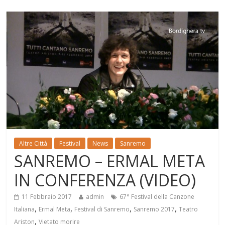
Altre Città
Festival
News
Sanremo
SANREMO – ERMAL META
IN CONFERENZA (VIDEO)
11 Febbraio 2017
admin
67° Festival della Canzone
,
,
,
,
Italiana
Ermal Meta
Festival di Sanremo
Sanremo 2017
Teatro
,
Ariston
Vietato morire