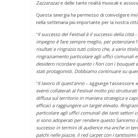
Zazzarazaz
e delle tante realtà musicali e associat
Questa sinergia ha permesso di coinvolgere molti
nella settimana più importante per la nostra citt
“
Il successo del Festival è il successo della città
–
impegno è fare sempre meglio, per potenziare l’
risultati e ringrazio tutti coloro che, a vario tit
ringraziamento particolare agli uffici comunali e
desidero ricordare quanto i fiori con i bouquet e i
stati protagonisti. Dobbiamo continuare su ques
“
Il lavoro
di quest’anno
– aggiunge l’assessore al
eventi collaterali al Festival molto più struttura
diffusa sul territorio in maniera strategica e cap
efficaci a raggiungere un target elevato. Ringrazi
particolare agli uffici comunali dei tanti settori 
si sono adoperati per rendere questo Sanremo dav
successo in termini di audience ma anche in termi
palchi nelle piazze
, il red carpet con i tantissimi 