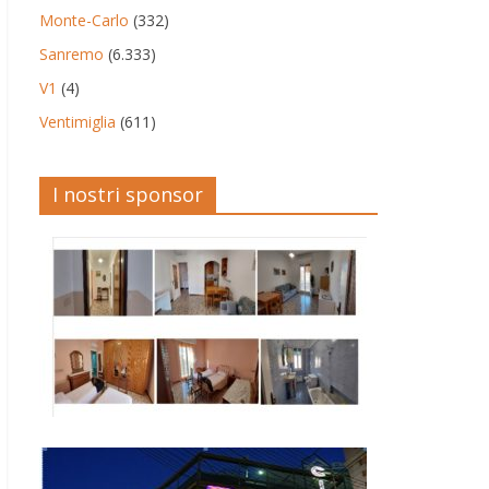
Monte-Carlo
(332)
Sanremo
(6.333)
V1
(4)
Ventimiglia
(611)
I nostri sponsor