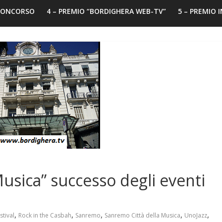
 CONCORSO
4 – PREMIO “BORDIGHERA WEB-TV”
5 – PREMIO 
usica” successo degli eventi
,
,
,
,
,
stival
Rock in the Casbah
Sanremo
Sanremo Città della Musica
UnoJazz