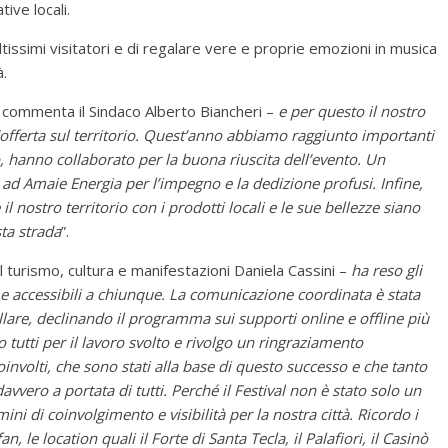
ive locali.
ssimi visitatori e di regalare vere e proprie emozioni in musica
à.
 commenta il Sindaco Alberto Biancheri –
e per questo il nostro
offerta sul territorio. Quest’anno abbiamo raggiunto importanti
olo, hanno collaborato per la buona riuscita dell’evento. Un
 ad Amaie Energia per l’impegno e la dedizione profusi. Infine,
l nostro territorio con i prodotti locali e le sue bellezze siano
ta strada
”.
 turismo, cultura e manifestazioni Daniela Cassini –
ha reso gli
ti e accessibili a chiunque. La comunicazione coordinata è stata
illare, declinando il programma sui supporti online e offline più
o tutti per il lavoro svolto e rivolgo un ringraziamento
coinvolti, che sono stati alla base di questo successo e che tanto
vero a portata di tutti. Perché il Festival non è stato solo un
ni di coinvolgimento e visibilità per la nostra città. Ricordo i
fan, le location quali il Forte di Santa Tecla, il Palafiori, il Casinò