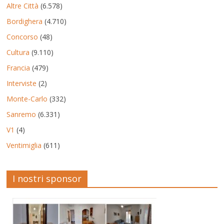
Altre Città
(6.578)
Bordighera
(4.710)
Concorso
(48)
Cultura
(9.110)
Francia
(479)
Interviste
(2)
Monte-Carlo
(332)
Sanremo
(6.331)
V1
(4)
Ventimiglia
(611)
I nostri sponsor