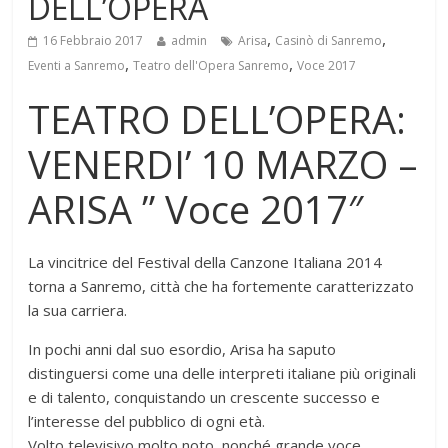
DELL’OPERA
,
,
16 Febbraio 2017
admin
Arisa
Casinò di Sanremo
,
,
Eventi a Sanremo
Teatro dell'Opera Sanremo
Voce 2017
TEATRO DELL’OPERA:
VENERDI’ 10 MARZO –
ARISA ” Voce 2017″
La vincitrice del Festival della Canzone Italiana 2014
torna a Sanremo, città che ha fortemente caratterizzato
la sua carriera.
In pochi anni dal suo esordio, Arisa ha saputo
distinguersi come una delle interpreti italiane più originali
e di talento, conquistando un crescente successo e
l’interesse del pubblico di ogni età.
Volto televisivo molto noto, nonché grande voce