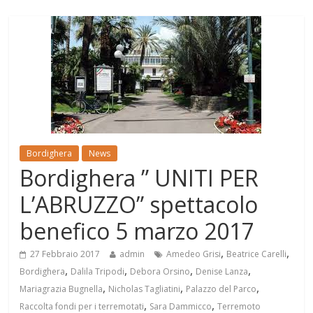
Bordighera
News
Bordighera ” UNITI PER
L’ABRUZZO” spettacolo
benefico 5 marzo 2017
,
,
27 Febbraio 2017
admin
Amedeo Grisi
Beatrice Carelli
,
,
,
,
Bordighera
Dalila Tripodi
Debora Orsino
Denise Lanza
,
,
,
Mariagrazia Bugnella
Nicholas Tagliatini
Palazzo del Parco
,
,
Raccolta fondi per i terremotati
Sara Dammicco
Terremoto