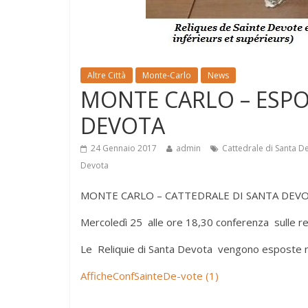
Altre Città
Monte-Carlo
News
MONTE CARLO – ESPO
DEVOTA
24 Gennaio 2017
admin
Cattedrale di Santa D
Devota
MONTE CARLO – CATTEDRALE DI SANTA DEV
Mercoledì 25 alle ore 18,30 conferenza sulle rel
Le Reliquie di Santa Devota vengono esposte ne
AfficheConfSainteDe-vote (1)