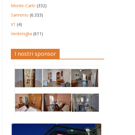
Monte-Carlo
(332)
Sanremo
(6.333)
V1
(4)
Ventimiglia
(611)
I nostri sponsor