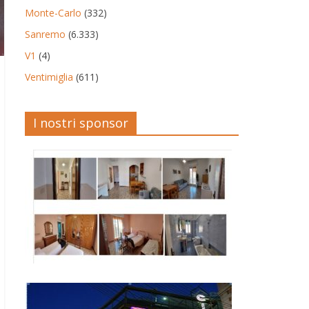
Monte-Carlo
(332)
Sanremo
(6.333)
V1
(4)
Ventimiglia
(611)
I nostri sponsor