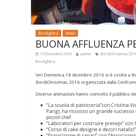
Bordighera
News
BUONA AFFLUENZA PE
19 Dicembre 2016
admin
BordiChristmas 201
Bordighera
Ieri Domenica 18 dicembre 2016 si è svolta a B
BordiChristmas 2016 organizzata dalla Confcomm
Diverse animazioni hanno coinvolto il pubblico de
“La scuola di pasticceria”con Cristina V
Parigi, ha riscosso un grande successo 
piccoli chef.
“Laboratori per costruire presepi” con l’
“Corso di cake designe e decori natalizi
“Esposizione di rapaci” con l’Associazion