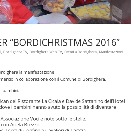
R “BORDICHRISTMAS 2016”
,
,
,
,
6
Bordighera TV
Bordighera Web TV
Eventi a Bordighera
Manifestazioni
ordighera la manifestazione
ercio in collaborazione con il Comune di Bordighera.
i bambini:
olcan del Ristorante La Cicala e Davide Sattanino dell’Hotel
dove i bambini hanno avuto la possibilità di diventare
Associazione Voci e note sotto le stelle.
” con Ariela Brezzo.
e Terra di Confine e Cavalieri di Taggia.