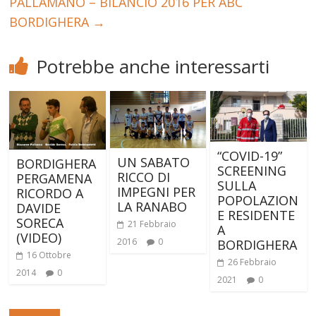
PALLAMANO – BILANCIO 2016 PER ABC
BORDIGHERA
→
Potrebbe anche interessarti
“COVID-19”
UN SABATO
BORDIGHERA
SCREENING
RICCO DI
PERGAMENA
SULLA
IMPEGNI PER
RICORDO A
POPOLAZION
LA RANABO
DAVIDE
E RESIDENTE
SORECA
21 Febbraio
A
(VIDEO)
2016
0
BORDIGHERA
16 Ottobre
26 Febbraio
2014
0
2021
0