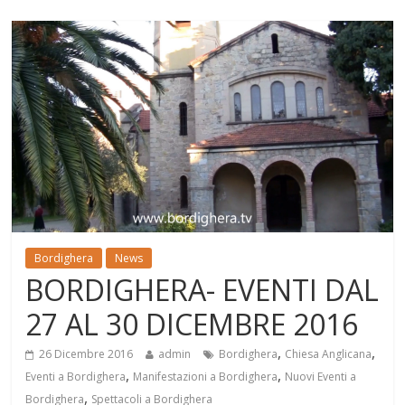
Bordighera
News
BORDIGHERA- EVENTI DAL
27 AL 30 DICEMBRE 2016
,
,
26 Dicembre 2016
admin
Bordighera
Chiesa Anglicana
,
,
Eventi a Bordighera
Manifestazioni a Bordighera
Nuovi Eventi a
,
Bordighera
Spettacoli a Bordighera