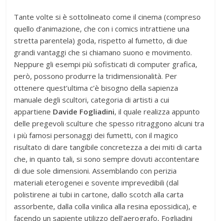
Tante volte si è sottolineato come il cinema (compreso
quello d’animazione, che con i comics intrattiene una
stretta parentela) goda, rispetto al fumetto, di due
grandi vantaggi che si chiamano suono e movimento.
Neppure gli esempi più sofisticati di computer grafica,
però, possono produrre la tridimensionalità. Per
ottenere quest’ultima c’è bisogno della sapienza
manuale degli scultori, categoria di artisti a cui
appartiene
Davide Fogliadini
, il quale realizza appunto
delle pregevoli sculture che spesso ritraggono alcuni tra
i più famosi personaggi dei fumetti, con il magico
risultato di dare tangibile concretezza a dei miti di carta
che, in quanto tali, si sono sempre dovuti accontentare
di due sole dimensioni. Assemblando con perizia
materiali eterogenei e sovente imprevedibili (dal
polistirene ai tubi in cartone, dallo scotch alla carta
assorbente, dalla colla vinilica alla resina epossidica), e
facendo un sapiente utilizzo dell’aerografo, Fogliadini