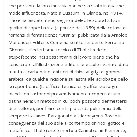
che pertanto la loro fantasia non ne sia stata in qualche
modo influenzata. Nato a Bussum, in Olanda, nel 1914,
Thole ha lasciato il suo segno indelebile soprattutto in
qualità di copertinista (a partire dal 1959) della collana di
romanzi di fantascienza “Urania”, pubblicata dalla Arnoldo
Mondadori Editore. Come ha scritto l’esperto Ferruccio
Giromini, «l’eclettismo tecnico di Thole ha dello
stupefacente: nei sessant’anni di lavoro pieno che ha
consacrato all’illustrazione editoriale eccolo svariare dalla
matita al carboncino, dai neri di china ai grigi di gomma
arabica, da qualche incisione su lastra alle acrobazie dello
scraper board (la difficile tecnica di graffiar via segni
bianchi da cartoncini preventivamente ricoperti di una
patina nera: un metodo in cui pochi possono permettersi
di eccellere), per finire con la più tarda policromia delle
tempere italiane». Paragonato a Hieronymus Bosch in
conseguenza del suo stile al contempo onirico, gotico e
metafisico, Thole (che è morto a Cannobio, in Piemonte,