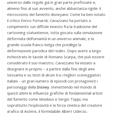
universo dalle regole già in gran parte prefissate e,
almeno fino al suo avvento, anche abbastanza rigide: il
microcosmo del fumetto disneyano. Come ha ben notato
il critico Enrico Fornaroli, Cavazzano ha portato a
compimento «un difficile innesto fra la tradizione del
cartooning statunitense, tutta giocata sulla simulazione
deformata dell’umanità in un universo animale, e la
grande scuola franco-belga che predilige la
deformazione parodica del reale». Dopo avere a lungo
inchiostrato le tavole di Romano Scarpa, che può essere
considerato il suo maestro, Cavazzano ha iniziato a
disegnare in proprio – a partire dalla fine degli anni
Sessanta e su testi di alcuni tra i migliori sceneggiatori
italiani – un gran numero di episodi con protagonisti i
personaggi della
Disney
. Immettendo nel mondo di
questi ultimi le influenze grafiche di fondamentali artisti
del fumetto come Moebius e Sergio Toppi, ma
soprattutto l’esplosività e la forza cinetica del creatore
grafico di Asterix, il formidabile Albert Uderzo,