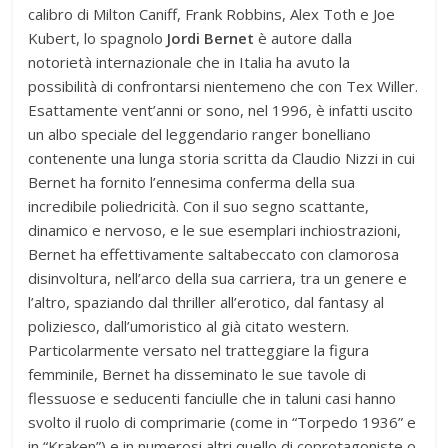
calibro di Milton Caniff, Frank Robbins, Alex Toth e Joe
Kubert, lo spagnolo
Jordi Bernet
è autore dalla
notorietà internazionale che in Italia ha avuto la
possibilità di confrontarsi nientemeno che con Tex Willer.
Esattamente vent’anni or sono, nel 1996, è infatti uscito
un albo speciale del leggendario ranger bonelliano
contenente una lunga storia scritta da Claudio Nizzi in cui
Bernet ha fornito l’ennesima conferma della sua
incredibile poliedricità. Con il suo segno scattante,
dinamico e nervoso, e le sue esemplari inchiostrazioni,
Bernet ha effettivamente saltabeccato con clamorosa
disinvoltura, nell’arco della sua carriera, tra un genere e
l’altro, spaziando dal thriller all’erotico, dal fantasy al
poliziesco, dall’umoristico al già citato western.
Particolarmente versato nel tratteggiare la figura
femminile, Bernet ha disseminato le sue tavole di
flessuose e seducenti fanciulle che in taluni casi hanno
svolto il ruolo di comprimarie (come in “Torpedo 1936” e
in “Kraken”) e in numerosi altri quello di coprotagoniste o