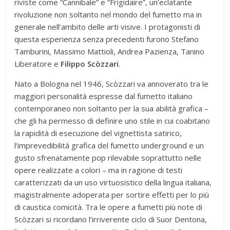
riviste come “Cannibale” e “Frigidaire”, un’eclatante
rivoluzione non soltanto nel mondo del fumetto ma in
generale nell’ambito delle arti visive. I protagonisti di
questa esperienza senza precedenti furono Stefano
Tamburini, Massimo Mattioli, Andrea Pazienza, Tanino
Liberatore e
Filippo Scòzzari
.
Nato a Bologna nel 1946, Scòzzari va annoverato tra le
maggiori personalità espresse dal fumetto italiano
contemporaneo non soltanto per la sua abilità grafica –
che gli ha permesso di definire uno stile in cui coabitano
la rapidità di esecuzione del vignettista satirico,
l’imprevedibilità grafica del fumetto underground e un
gusto sfrenatamente pop rilevabile soprattutto nelle
opere realizzate a colori – ma in ragione di testi
caratterizzati da un uso virtuosistico della lingua italiana,
magistralmente adoperata per sortire effetti per lo più
di caustica comicità. Tra le opere a fumetti più note di
Scòzzari si ricordano l’irriverente ciclo di Suor Dentona,