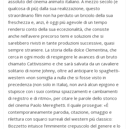
assoluto del cinema animato italiano. A mezzo secolo (e
qualcosa di più) dalla sua realizzazione, questo
straordinario film non ha perduto un briciolo della sua
freschezza e, anzi, è oggi più agevole di un tempo
rendersi conto della sua eccezionalità, che consiste
anche nell’avere precorso temi e soluzioni che si
sarebbero rivisti in tante produzioni successive, quasi
sempre straniere. La storia della dolce Clementina, che
cerca in ogni modo di respingere le avances di un bruto
chiamato Cattivissimo e che sarà salvata da un cavaliere
solitario di nome Johnny, oltre ad anticipare lo spaghetti-
western «non somiglia a nulla che si fosse visto in
precedenza (non solo in Italia), non avrà alcun epigono e
stupisce con i suoi continui spiazzamenti e cambiamenti
di registro e di ritmo», per citare le parole dello storico
del cinema Paolo Mereghetti. Il quale prosegue: «È
contemporaneamente parodia, citazione, omaggio e
rilettura con squarci surreali del western più classico:
Bozzetto intuisce l’imminente crepuscolo del genere e lo