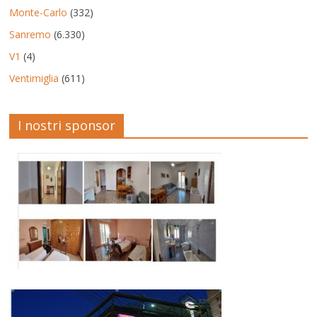
Monte-Carlo
(332)
Sanremo
(6.330)
V1
(4)
Ventimiglia
(611)
I nostri sponsor