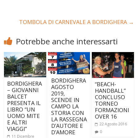
TOMBOLA DI CARNEVALE A BORDIGHERA
→
Potrebbe anche interessarti
BORDIGHERA
BORDIGHERA
“BEACH-
AGOSTO
– GIOVANNI
HANDBALL”
2019,
BALCET
CONCLUSO
SCENDE IN
PRESENTA IL
TORNEO
CAMPO LA
LIBRO “UN
FORMAZIONI
STORIA CON
UOMO MITE
OVER 16
LA RASSEGNA
E ALTRI
22 Agosto 2016
D’AUTORE E
VIAGGI”
D’AMORE
0
11 Dicembre