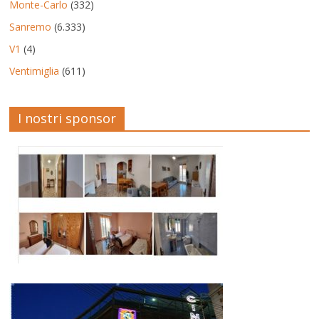
Monte-Carlo
(332)
Sanremo
(6.333)
V1
(4)
Ventimiglia
(611)
I nostri sponsor