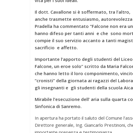
vita per i suoi ideali.
Il dott. Cavallone si è soffermato, tra l’altr
anche trasmette entusiasmo, autorevolezza e 
Pradella ha commentato “Falcone non era un e
hanno difeso per tanti anni e che sono morti 
compie il suo servizio accanto a tanti magis
sacrificio e affetto.
Importante l’apporto degli studenti del Liceo 
Falcone, un eroe solo” scritto da Maria Falco
che hanno letto il loro componimento, vincit
“cronisti” della giornata ai ragazzi del Labor
gli insegnanti e gli studenti della scuola Aic
Mirabile l’esecuzione dell’ aria sulla quarta 
Sinfonica di Sanremo.
In apertura ha portato il saluto del Comune l’asse
Direttore generale, Ing. Giancarlo Prestinoni, c
importante presenza e testimonianza.