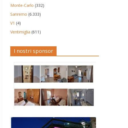
Monte-Carlo
(332)
Sanremo
(6.333)
V1
(4)
Ventimiglia
(611)
I nostri sponsor