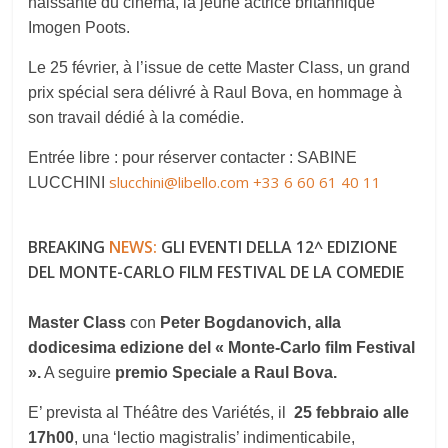
naissante du cinéma, la jeune actrice britannique
Imogen Poots.
Le 25 février, à l’issue de cette Master Class, un grand
prix spécial sera délivré à Raul Bova, en hommage à
son travail dédié à la comédie.
Entrée libre : pour réserver contacter : SABINE
slucchini@libello.com
+33 6 60 61 40 11
LUCCHINI
BREAKING
NEWS:
GLI EVENTI DELLA 12^ EDIZIONE
DEL MONTE-CARLO FILM FESTIVAL DE LA COMEDIE
Master Class
con
Peter Bogdanovich, alla
dodicesima edizione del « Monte-Carlo film Festival
».
A seguire
premio Speciale a Raul Bova.
E’ prevista al Théâtre des Variétés, il
25 febbraio alle
17h00
, una ‘lectio magistralis’ indimenticabile,