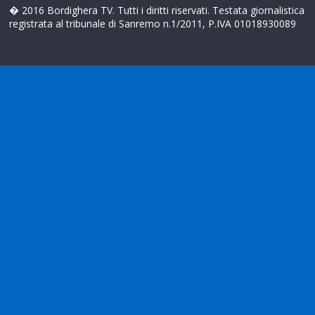
� 2016 Bordighera TV. Tutti i diritti riservati. Testata giornalistica
registrata al tribunale di Sanremo n.1/2011, P.IVA 01018930089