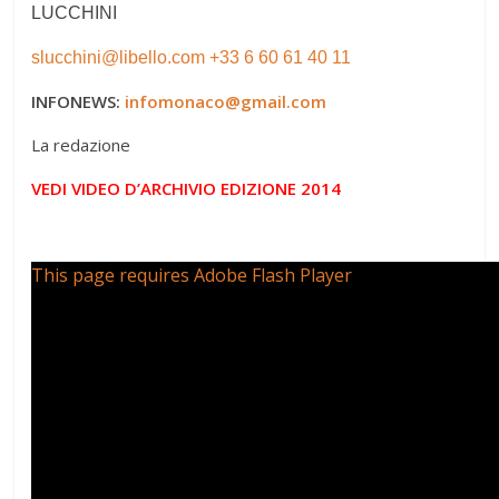
LUCCHINI
slucchini@libello.com
+33 6 60 61 40 11
INFONEWS:
infomonaco@gmail.com
La redazione
VEDI VIDEO D’ARCHIVIO EDIZIONE 2014
This page requires Adobe Flash Player