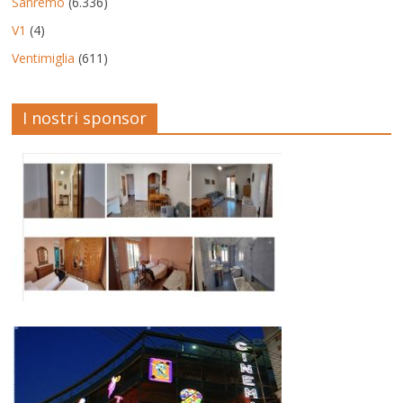
Sanremo
(6.336)
V1
(4)
Ventimiglia
(611)
I nostri sponsor