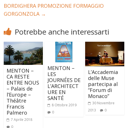
BORDIGHERA PROMOZIONE FORMAGGIO
GORGONZOLA
→
Potrebbe anche interessarti
MENTON –
MENTON –
L’Accademia
LES
CA RESTE
delle Muse
JOURNÉES DE
ENTRE NOUS
partecipa al
L’ARCHITECT
– Palais de
“Forum di
URE EN
l’Europe –
Monaco”
SANTÉ
Théâtre
30 Novembre
8 Ottobre 2019
Francis
2013
0
Palmero
0
7 Aprile 2018
0