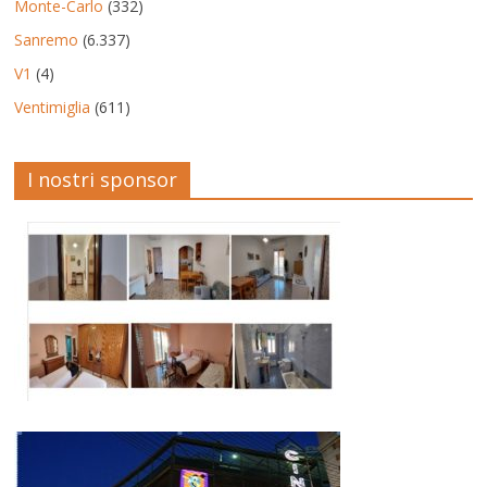
Monte-Carlo
(332)
Sanremo
(6.337)
V1
(4)
Ventimiglia
(611)
I nostri sponsor