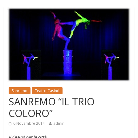
Sanremo
Teatro Casinò
SANREMO “IL TRIO
COLORO”
6 Novembre 2014
admin
Il Casinò per la città