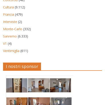
Cultura
(9.112)
Francia
(479)
Interviste
(2)
Monte-Carlo
(332)
Sanremo
(6.333)
V1
(4)
Ventimiglia
(611)
I nostri sponsor