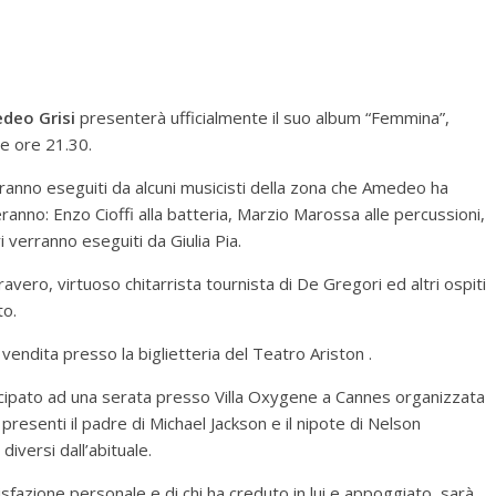
deo Grisi
presenterà ufficialmente il suo album “Femmina”,
le ore 21.30.
ranno eseguiti da alcuni musicisti della zona che Amedeo ha
eranno: Enzo Cioffi alla batteria, Marzio Marossa alle percussioni,
i verranno eseguiti da Giulia Pia.
ero, virtuoso chitarrista tournista di De Gregori ed altri ospiti
to.
 vendita presso la biglietteria del Teatro Ariston .
cipato ad una serata presso Villa Oxygene a Cannes organizzata
presenti il padre di Michael Jackson e il nipote di Nelson
iversi dall’abituale.
isfazione personale e di chi ha creduto in lui e appoggiato, sarà