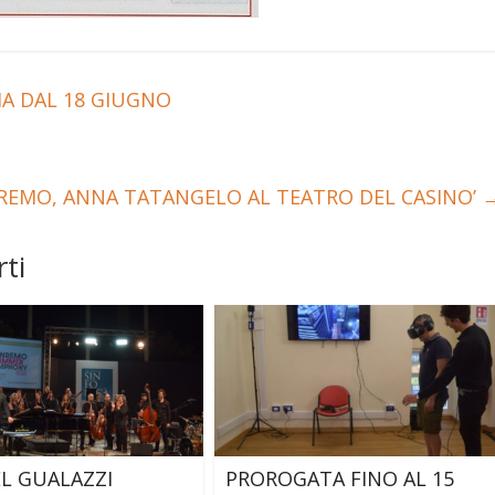
A DAL 18 GIUGNO
REMO, ANNA TATANGELO AL TEATRO DEL CASINO’
ti
L GUALAZZI
PROROGATA FINO AL 15