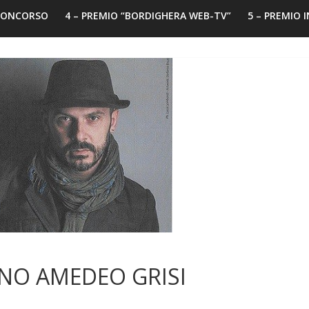
 CONCORSO
4 – PREMIO “BORDIGHERA WEB-TV”
5 – PREMIO 
GNO AMEDEO GRISI