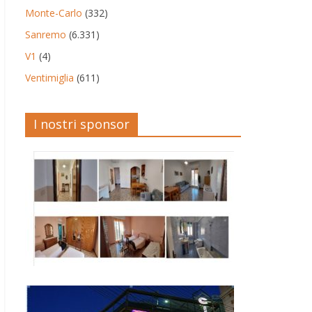
Monte-Carlo
(332)
Sanremo
(6.331)
V1
(4)
Ventimiglia
(611)
I nostri sponsor