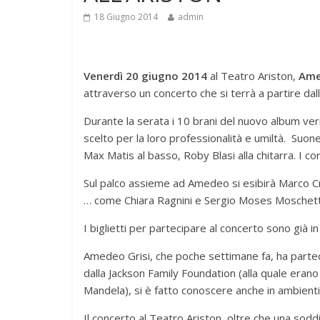
18 Giugno 2014
admin
Venerdì 20 giugno 2014
al Teatro Ariston,
Ame
attraverso un concerto che si terrà a partire dal
Durante la serata i 10 brani del nuovo album ver
scelto per la loro professionalità e umiltà. Suon
Max Matis al basso, Roby Blasi alla chitarra. I cor
Sul palco assieme ad Amedeo si esibirà Marco Crav
… come Chiara Ragnini e Sergio Moses Moschet
I biglietti per partecipare al concerto sono già in
Amedeo Grisi, che poche settimane fa, ha parte
dalla Jackson Family Foundation (alla quale erano 
Mandela), si è fatto conoscere anche in ambienti d
Il concerto al Teatro Ariston, oltre che una sodd