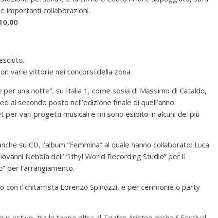
e importanti collaborazioni.
 10,00
esciuto.
con varie vittorie nei concorsi della zona.
per una notte”, su Italia 1, come sosia di Massimo di Cataldo,
ed al secondo posto nell’edizione finale di quell’anno.
per vari progetti musicali e mi sono esibito in alcuni dei più
 anche su CD, l’album “Femmina” al quale hanno collaborato: Luca
iovanni Nebbia dell’ “Ithyl World Recording Studio” per il
” per l’arrangiamento.
co con il chitarrista Lorenzo Spinozzi, e per cerimonie o party
 estivo, tra le tappe oltra al Teatro Ariston anche il Festival