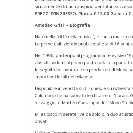
sicuramente di buon auspicio per futuri successi 
PREZZI D’INGRESSO: Platea € 15,00 Galleria €
Amedeo Grisi – Biografia
Nato nella “città della musica”, e con la musica cr
Le prime esibizioni in pubblico all’età di 16 anni, 
Nel 1996, partecipo al programma televisivo “Re 
classificandomi al primo posto nella mia puntata 
In seguito ho lavorato con produttori di Mediaset 
importanti locali del milanese.
Disponibile in vendita su I-Tunes, e su richiesta
Colombo, che ha suonato le chitarre di 5 brani, G
missaggio, e Matteo Cantaluppi del “Mono Studio
Mi esibisco in serate live da solo o in duo acusti
privati.
L’album Femmina verrà presentato durante un tour