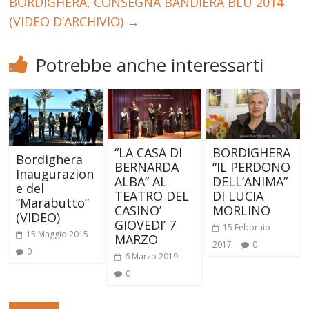
BORDIGHERA, CONSEGNA BANDIERA BLU 2014
(VIDEO D’ARCHIVIO)
→
Potrebbe anche interessarti
“LA CASA DI
BORDIGHERA
Bordighera
BERNARDA
“IL PERDONO
Inaugurazion
ALBA” AL
DELL’ANIMA”
e del
TEATRO DEL
DI LUCIA
“Marabutto”
CASINO’
MORLINO
(VIDEO)
GIOVEDI’ 7
15 Febbraio
15 Maggio 2015
MARZO
2017
0
0
6 Marzo 2019
0