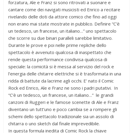
forzatura, Ale e Franz si sono ritrovati a suonare e
cantare come dei navigati musicisti ed Enrico a recitare
rivelando delle doti da attore comico che fino ad oggi
non erano mai state mostrate in pubblico. Definire “C’è
un tedesco, un francese, un italiano…” uno spettacolo
che scorre su due binari paralleli sarebbe limitativo.
Durante le prove e poi nelle prime repliche dello
spettacolo è avvenuto qualcosa di inaspettato che
rende questa performance condivisa qualcosa di
speciale: la comicità si è messa al servizio del rock e
l’energia delle chitarre elettriche si è trasformata in una
ridda di battute da lacrime agli occhi. E’ nato il Comic
Rock ed Enrico, Ale e Franz ne sono i padri putativi. In
“C’è un tedesco, un francese, un italiano…” le grandi
canzoni di Ruggeri e le famose scenette di Ale e Franz
diventano un tutt’uno e poco cambia se a rompere gli
schemi dello spettacolo tradizionale sia un assolo di
chitarra o uno sketch dal finale imprevedibile.
In questa formula inedita di Comic Rock la chiave