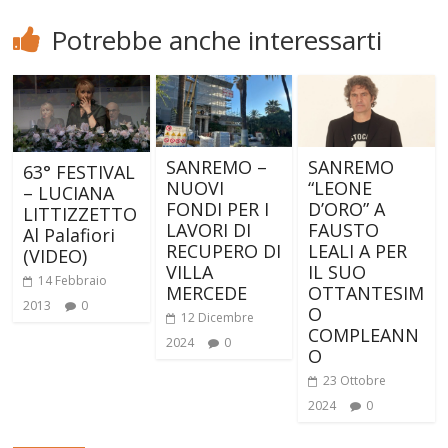
Potrebbe anche interessarti
SANREMO –
SANREMO
63° FESTIVAL
NUOVI
“LEONE
– LUCIANA
FONDI PER I
D’ORO” A
LITTIZZETTO
LAVORI DI
FAUSTO
Al Palafiori
RECUPERO DI
LEALI A PER
(VIDEO)
VILLA
IL SUO
14 Febbraio
MERCEDE
OTTANTESIM
2013
0
O
12 Dicembre
COMPLEANN
2024
0
O
23 Ottobre
2024
0