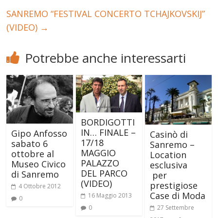
SANREMO “FESTIVAL CONCERTO TCHAJKOVSKIJ”
(VIDEO)
→
Potrebbe anche interessarti
BORDIGOTTI
IN… FINALE –
Gipo Anfosso
Casinò di
17/18
sabato 6
Sanremo –
MAGGIO
ottobre al
Location
PALAZZO
Museo Civico
esclusiva
DEL PARCO
di Sanremo
per
(VIDEO)
prestigiose
4 Ottobre 2012
Case di Moda
16 Maggio 2013
0
0
27 Settembre