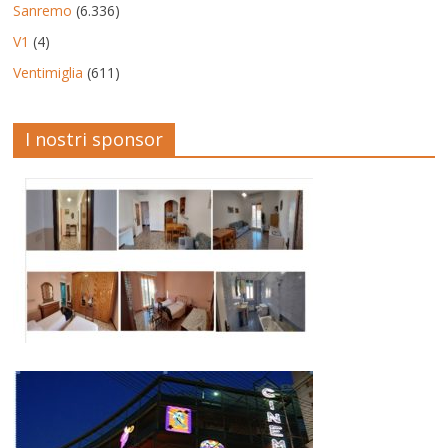
Sanremo
(6.336)
V1
(4)
Ventimiglia
(611)
I nostri sponsor