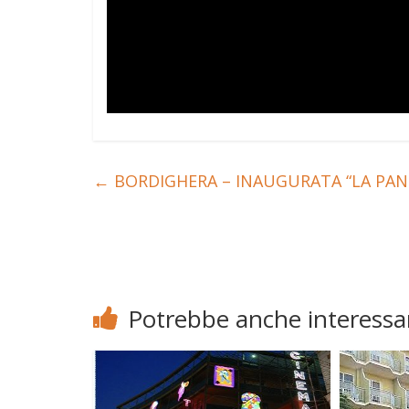
←
BORDIGHERA – INAUGURATA “LA PANE
Potrebbe anche interessar