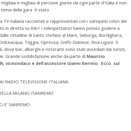
igliaia e migliaia di persone giunte da ogni parte d’Italia e non
 il tema della gara è stato
a TV italiana raccontati e rappresentati con i variopinti colori dei
ento in diretta su RAI1 i telespettatori hanno potuto godere a
 dalle cittadine di Santo Stefano al Mare, Seborga, Bordighera,
 Dolceacqua, Taggia, Cipressa, Golfo Dianese, Riva Ligure. Il
à, dove bar, alberghi e ristoranti sono stati assediati dai turisti,
ole. Grande soddisfazione anche da parte di
Maurizio
li, vicesindaco e dell’assessore Gianni Berrino. Ecco sul
AI RADIO TELEVISIONE ITALIANA
DELLA MILANO /SANREMO
O E’ SANREMO