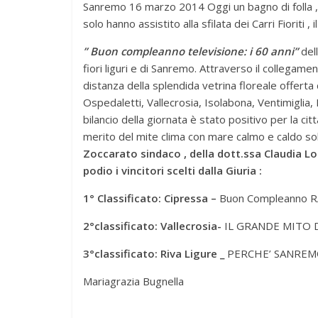
Sanremo 16 marzo 2014 Oggi un bagno di folla , m
solo hanno assistito alla sfilata dei Carri Fioriti ,
” Buon compleanno televisione: i 60 anni”
dell
fiori liguri e di Sanremo. Attraverso il collegam
distanza della splendida vetrina floreale offerta
Ospedaletti, Vallecrosia, Isolabona, Ventimiglia,
bilancio della giornata è stato positivo per la citt
merito del mite clima con mare calmo e caldo s
Zoccarato sindaco , della dott.ssa Claudia Lol
podio i vincitori scelti dalla Giuria :
1° Classificato: Cipressa –
Buon Compleanno R
2°classificato: Vallecrosia-
IL GRANDE MITO 
3°classificato: Riva Ligure _
PERCHE’ SANREM
Mariagrazia Bugnella