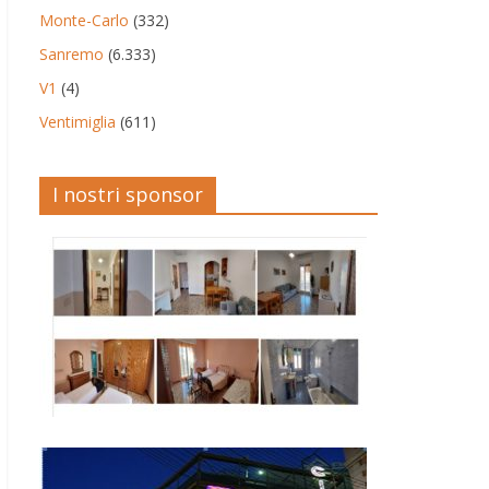
Monte-Carlo
(332)
Sanremo
(6.333)
V1
(4)
Ventimiglia
(611)
I nostri sponsor