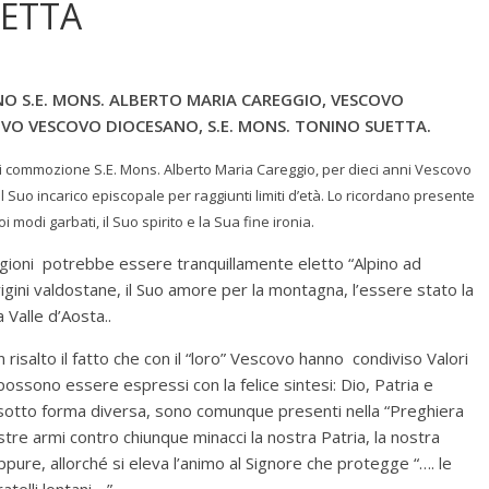
UETTA
NO S.E. MONS. ALBERTO MARIA CAREGGIO, VESCOVO
VO VESCOVO DIOCESANO, S.E. MONS. TONINO SUETTA.
di commozione S.E. Mons. Alberto Maria Careggio, per dieci anni Vescovo
l Suo incarico episcopale per raggiunti limiti d’età. Lo ricordano presente
i modi garbati, il Suo spirito e la Sua fine ironia.
gioni potrebbe essere tranquillamente eletto “Alpino ad
ini valdostane, il Suo amore per la montagna, l’essere stato la
 Valle d’Aosta..
risalto il fatto che con il “loro” Vescovo hanno condiviso Valori
possono essere espressi con la felice sintesi: Dio, Patria e
i sotto forma diversa, sono comunque presenti nella “Preghiera
 nostre armi contro chiunque minacci la nostra Patria, la nostra
Oppure, allorché si eleva l’animo al Signore che protegge “…. le