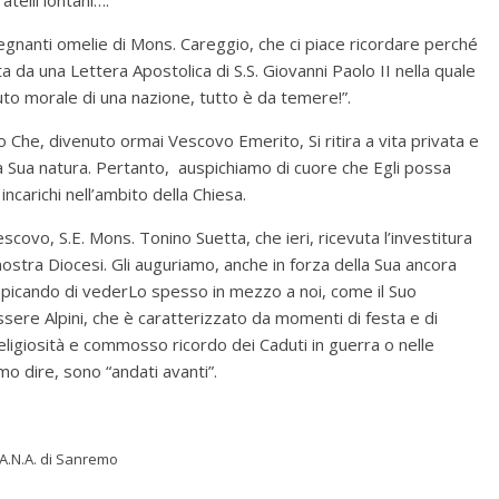
telli lontani….”
regnanti omelie di Mons. Careggio, che ci piace ricordare perché
a da una Lettera Apostolica di S.S. Giovanni Paolo II nella quale
essuto morale di una nazione, tutto è da temere!”.
Che, divenuto ormai Vescovo Emerito, Si ritira a vita privata e
la Sua natura. Pertanto, auspichiamo di cuore che Egli possa
ncarichi nell’ambito della Chiesa.
covo, S.E. Mons. Tonino Suetta, che ieri, ricevuta l’investitura
la nostra Diocesi. Gli auguriamo, anche in forza della Sua ancora
spicando di vederLo spesso in mezzo a noi, come il Suo
ere Alpini, che è caratterizzato da momenti di festa e di
religiosità e commosso ricordo dei Caduti in guerra o nelle
mo dire, sono “andati avanti”.
.N.A. di Sanremo