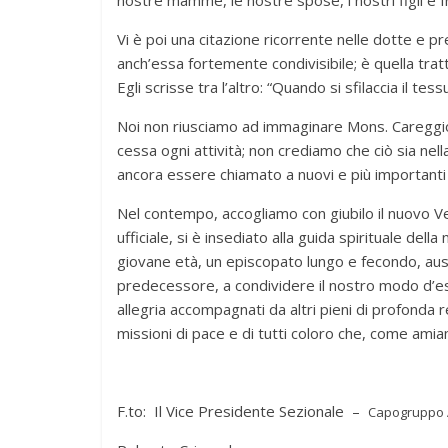
nostre mamme, le nostre spose, i nostri figli e fra
Vi è poi una citazione ricorrente nelle dotte e p
anch’essa fortemente condivisibile; è quella tratt
Egli scrisse tra l’altro: “Quando si sfilaccia il t
Noi non riusciamo ad immaginare Mons. Careggio 
cessa ogni attività; non crediamo che ciò sia nel
ancora essere chiamato a nuovi e più importanti i
Nel contempo, accogliamo con giubilo il nuovo Ves
ufficiale, si è insediato alla guida spirituale del
giovane età, un episcopato lungo e fecondo, au
predecessore, a condividere il nostro modo d’ess
allegria accompagnati da altri pieni di profonda 
missioni di pace e di tutti coloro che, come amia
F.to: Il Vice Presidente Sezionale –
Capogruppo A