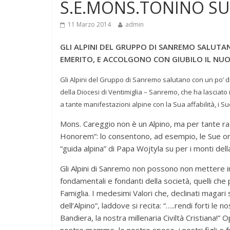
S.E.MONS.TONINO S
11 Marzo 2014
admin
GLI ALPINI DEL GRUPPO DI SANREMO SALUTA
EMERITO, E ACCOLGONO CON GIUBILO IL NUO
Gli Alpini del Gruppo di Sanremo salutano con un po’ 
della Diocesi di Ventimiglia – Sanremo, che ha lasciato i
a tante manifestazioni alpine con la Sua affabilità, i Suo
Mons. Careggio non è un Alpino, ma per tante ra
Honorem”: lo consentono, ad esempio, le Sue orig
“guida alpina” di Papa Wojtyla su per i monti della
Gli Alpini di Sanremo non possono non mettere in 
fondamentali e fondanti della società, quelli che 
Famiglia. I medesimi Valori che, declinati magar
dell’Alpino”, laddove si recita: “…..rendi forti le
Bandiera, la nostra millenaria Civiltà Cristiana!” 