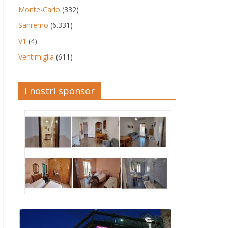
Monte-Carlo
(332)
Sanremo
(6.331)
V1
(4)
Ventimiglia
(611)
I nostri sponsor