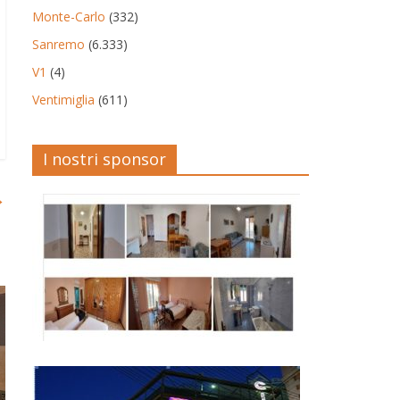
Monte-Carlo
(332)
Sanremo
(6.333)
V1
(4)
Ventimiglia
(611)
I nostri sponsor
→