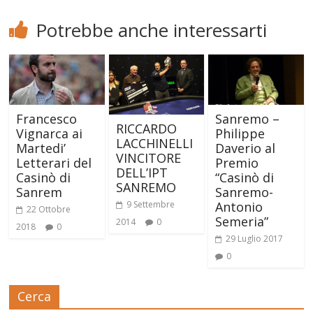
Potrebbe anche interessarti
Francesco
Sanremo –
RICCARDO
Vignarca ai
Philippe
LACCHINELLI
Martedi’
Daverio al
VINCITORE
Letterari del
Premio
DELL’IPT
Casinò di
“Casinò di
SANREMO
Sanrem
Sanremo-
Antonio
9 Settembre
22 Ottobre
Semeria”
2014
0
2018
0
29 Luglio 2017
0
Cerca