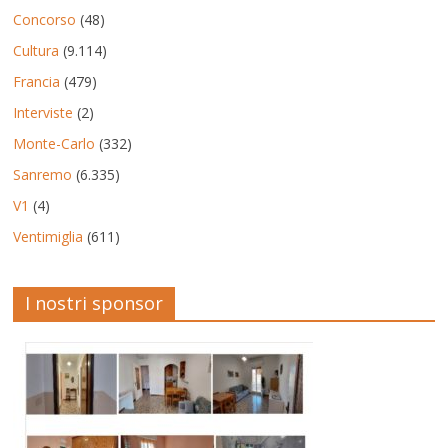
Concorso
(48)
Cultura
(9.114)
Francia
(479)
Interviste
(2)
Monte-Carlo
(332)
Sanremo
(6.335)
V1
(4)
Ventimiglia
(611)
I nostri sponsor