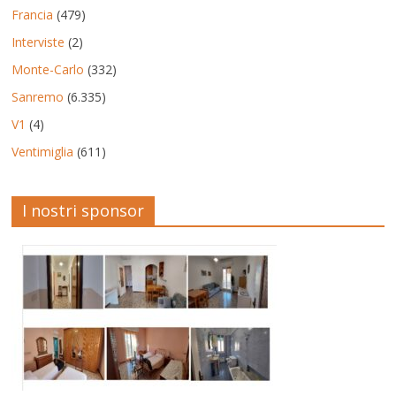
Francia
(479)
Interviste
(2)
Monte-Carlo
(332)
Sanremo
(6.335)
V1
(4)
Ventimiglia
(611)
I nostri sponsor