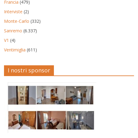
Francia
(479)
Interviste
(2)
Monte-Carlo
(332)
Sanremo
(6.337)
V1
(4)
Ventimiglia
(611)
I nostri sponsor